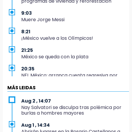
programas de vivienda y reforestación
9:03
Muere Jorge Messi
8:21
¡México vuelve a los Olímpicos!
21:25
México se queda con la plata
20:35
NFL México: arranca cuenta regresiva por
boletos
MÁS LEIDAS
20:03
Sophie Cunningham, la figura que encendió la
Aug 2 , 14:07
WNBA
Nay Salvatori se disculpa tras polémica por
burlas a hombres mayores
19:11
En Tehuacán cercaron a víctimas mortales
Aug 1 , 14:34
de accidentes
Abrirán lugares en la Rosario Castellanos a