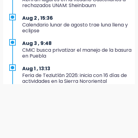
rechazados UNAM: Sheinbaum
19:07
Evidenciaron presunta patrulla clonada de la
Aug 2 , 15:36
PGR sobre la Cuacnopalan-Oaxaca
Calendario lunar de agosto trae luna llena y
eclipse
19:04
Directora de Orquesta Symphonia UDLAP
Aug 3 , 9:48
dirige agrupaciones de talla internacional
CMIC busca privatizar el manejo de la basura
en Puebla
18:14
EE. UU. Sub-20 avanza a la final de
Aug 1 , 13:13
CONCACAF
Feria de Teziutlán 2026: inicia con 16 días de
actividades en la Sierra Nororiental
17:50
Van 17 denuncias por delitos ambientales,
Aug 2 , 13:58
pero no hay detenidos por incendios
Calentadores solares gratuitos en Puebla, así
puedes solicitar el tuyo
17:01
Vecinos de Atlixco-Metepec denuncian
Aug 2 , 12:19
inseguridad en caminos alternos por obra
¿Eres emprendedora? Solicita hasta 20 mil
carretera
pesos este agosto en Puebla