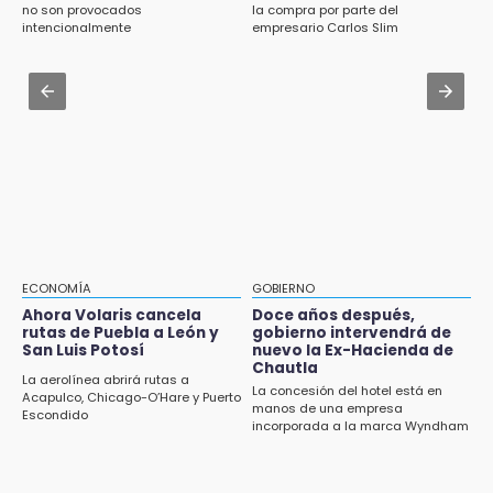
Traumatología y Ortopedia del IMSS
no son provocados
la compra por parte del
Inician las finales del Campeonato Nacional
intencionalmente
empresario Carlos Slim
Infantil, Juvenil y de Escaramuzas Puebla
Aug 1 , 11:48
2026
Huejotzingo tiene nuevo secretario de
Seguridad Ciudadana: llega otro marino al
14:32
cargo
Sheinbaum destaca reducción de inflación
anual de 3.12 % en julio
Aug 2 , 10:09
Regresan los arrancones a Puebla pese a
14:18
operativos de autoridades
Cañeros de Atencingo siguen sin recibir
pagos tras concluir la zafra
14:06
ECONOMÍA
GOBIERNO
Piden ayuda en Chignahuapan para
Ahora Volaris cancela
Doce años después,
rutas de Puebla a León y
gobierno intervendrá de
identificar a hombre hospitalizado
San Luis Potosí
nuevo la Ex-Hacienda de
Chautla
14:03
La aerolínea abrirá rutas a
La concesión del hotel está en
Acapulco, Chicago-O’Hare y Puerto
IBERO Puebla abre sus puertas con la
manos de una empresa
Escondido
primera edición de FLIP
incorporada a la marca Wyndham
13:59