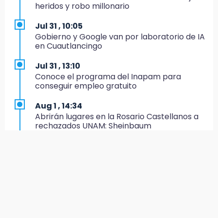
14:33
heridos y robo millonario
Recuperan taxi robado abandonado en la
colonia Amatitlanes, Izúcar de Matamoros
Jul 31 , 10:05
Gobierno y Google van por laboratorio de IA
14:31
en Cuautlancingo
Regístrate en el Programa de Apoyo al
Empleo en Puebla
Jul 31 , 13:10
Conoce el programa del Inapam para
14:30
conseguir empleo gratuito
Presentan las 10 primeras conclusiones
sobre el fracking en México
Aug 1 , 14:34
Abrirán lugares en la Rosario Castellanos a
14:29
rechazados UNAM: Sheinbaum
Feria Patronal invita a vivir diez días de
tradición
Jul 31 , 12:59
Aprovecha las Ferias de Paz con consultas
14:29
médicas gratis en Puebla
Acatlán: regidora llama a diputados a actuar
con justicia e imparcialidad
Aug 2 , 15:36
Calendario lunar de agosto trae luna llena y
14:21
eclipse
SICT descarta ampliación de la carretera