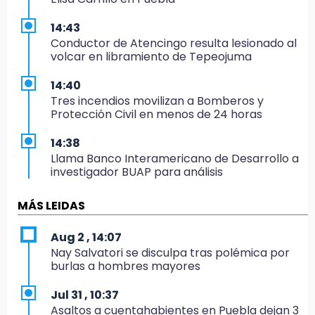
14:43
Conductor de Atencingo resulta lesionado al
volcar en libramiento de Tepeojuma
14:40
Tres incendios movilizan a Bomberos y
Protección Civil en menos de 24 horas
14:38
Llama Banco Interamericano de Desarrollo a
investigador BUAP para análisis
14:36
MÁS LEIDAS
México remonta y debuta con triunfo en el
Mundial Sub 17 de Voleibol
Aug 2 , 14:07
Nay Salvatori se disculpa tras polémica por
14:34
burlas a hombres mayores
Ahorra en el regreso a clases con esta guía
de Profeco
Jul 31 , 10:37
Asaltos a cuentahabientes en Puebla dejan 3