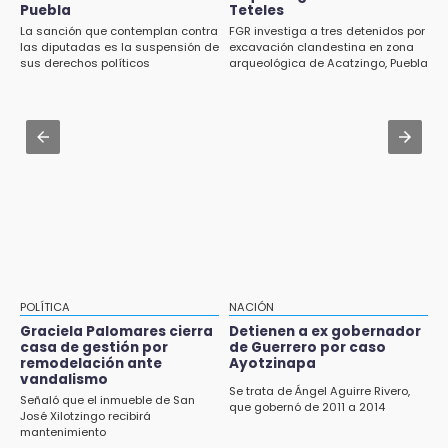
restricciones para vender elote en Izúcar
Puebla
Teteles
Aug 1 , 13:13
La sanción que contemplan contra
FGR investiga a tres detenidos por
Feria de Teziutlán 2026: inicia con 16 días de
las diputadas es la suspensión de
excavación clandestina en zona
11:48
actividades en la Sierra Nororiental
sus derechos políticos
arqueológica de Acatzingo, Puebla
Paco Olmos exige reacción inmediata tras la
derrota de Lobos Puebla
Jul 31 , 15:16
Diputadas pelean coordinación morenista en
11:31
Cholula
Aumentan 400 % denuncias por robo en
transporte público en 6 años
11:24
Soles no bajará la guardia tras vencer a
Lobos
11:21
POLÍTICA
NACIÓN
Clausuran 51 locales abandonados del
Graciela Palomares cierra
Detienen a ex gobernador
Mercado Municipal de Huauchinango
casa de gestión por
de Guerrero por caso
remodelación ante
Ayotzinapa
11:03
vandalismo
Se trata de Ángel Aguirre Rivero,
Ataque a balazos contra vivienda alarma a
Señaló que el inmueble de San
que gobernó de 2011 a 2014
José Xilotzingo recibirá
vecinos de Izúcar de Matamoros
mantenimiento