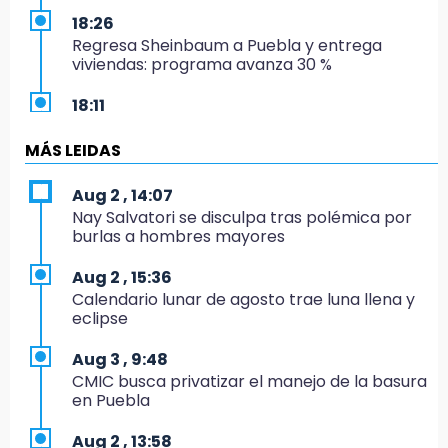
18:26
Regresa Sheinbaum a Puebla y entrega
viviendas: programa avanza 30 %
18:11
México hace historia: tricampeón de
Centroamericanos
MÁS LEIDAS
17:24
Aug 2 , 14:07
El Quintalero: la panadería de Izúcar que
Nay Salvatori se disculpa tras polémica por
elabora pan de conejo para Santo Domingo
burlas a hombres mayores
17:20
Aug 2 , 15:36
Conductora se estampa contra vivienda y
Calendario lunar de agosto trae luna llena y
mata a trabajador en Tehuacán
eclipse
17:18
Aug 3 , 9:48
Advierten sanciones por estacionarse en
CMIC busca privatizar el manejo de la basura
avenida de Tlatlauquitepec
en Puebla
17:15
Aug 2 , 13:58