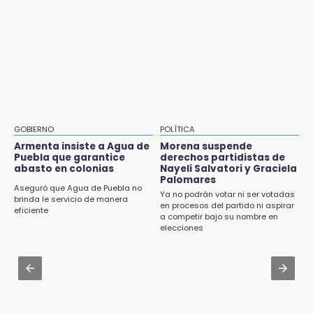
¡Comienza el camino! Pericos abre la serie
Identifican a dos víctimas de fatal volcadura
ante Campeche
en barranco de Pantepec
9:18
Aug 2 , 15:46
Sheinbaum llega a Puebla para encabezar
Mujeres de Coapan celebran su cultura en la
programas de vivienda y reforestación
Carrera de la Tortilla
9:03
Aug 3 , 22:11
Muere Jorge Messi
CDH pide a Palomares y Nay Salvatori no
GOBIERNO
POLÍTICA
estigmatizar a adultos mayores
Armenta insiste a Agua de
Morena suspende
8:21
Puebla que garantice
derechos partidistas de
¡México vuelve a los Olímpicos!
abasto en colonias
Nayeli Salvatori y Graciela
Aug 2 , 10:42
Palomares
Cartonería da vida a la gastronomía en
Aseguró que Agua de Puebla no
Ya no podrán votar ni ser votadas
desfile de mojigangas de Atlixco 2026
brinda le servicio de manera
en procesos del partido ni aspirar
eficiente
a competir bajo su nombre en
Aug 3 , 18:05
elecciones
Gobierno busca nuevos vuelos para
aeropuerto; 4 de los 12 nuevos peligran
Aug 2 , 12:04
Gas LP baja en Puebla, aprovecha el precio