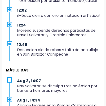
Texmelucan por presunto mandato judicial
12:02
¡México cierra con oro en natación artística!
11:24
Morena suspende derechos partidistas de
Nayeli Salvatori y Graciela Palomares
10:49
Denuncian ola de robos y falta de patrullaje
en San Baltazar Campeche
10:06
¡Comienza el camino! Pericos abre la serie
MÁS LEIDAS
ante Campeche
Aug 2 , 14:07
9:18
Nay Salvatori se disculpa tras polémica por
Sheinbaum llega a Puebla para encabezar
burlas a hombres mayores
programas de vivienda y reforestación
Aug 1 , 14:34
9:03
Abrirán lugares en la Rosario Castellanos a