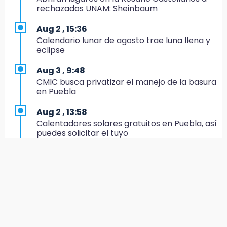
Muere Jorge Messi
rechazados UNAM: Sheinbaum
8:21
Aug 2 , 15:36
¡México vuelve a los Olímpicos!
Calendario lunar de agosto trae luna llena y
eclipse
21:25
México se queda con la plata
Aug 3 , 9:48
CMIC busca privatizar el manejo de la basura
20:35
en Puebla
NFL México: arranca cuenta regresiva por
boletos
Aug 2 , 13:58
Calentadores solares gratuitos en Puebla, así
20:03
puedes solicitar el tuyo
Sophie Cunningham, la figura que encendió la
WNBA
Aug 2 , 12:19
¿Eres emprendedora? Solicita hasta 20 mil
19:11
pesos este agosto en Puebla
En Tehuacán cercaron a víctimas mortales
de accidentes
Aug 1 , 17:55
Comprarán 119 motos y patrullas para el
19:07
CECSNSP en Puebla
Evidenciaron presunta patrulla clonada de la