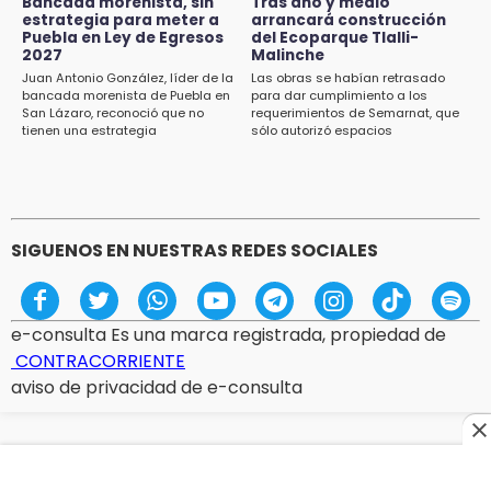
Bancada morenista, sin
Tras año y medio
visitantes en feria
estrategia para meter a
arrancará construcción
Puebla en Ley de Egresos
del Ecoparque Tlalli-
2027
Malinche
15:07
Juan Antonio González, líder de la
Las obras se habían retrasado
Rastro de Atlixco descarta clembuterol y
bancada morenista de Puebla en
para dar cumplimiento a los
alerta por mataderos clandestinos
San Lázaro, reconoció que no
requerimientos de Semarnat, que
tienen una estrategia
sólo autorizó espacios
ecoturísticos
15:03
Cholula estrena agenda cultural con siete
actividades
SIGUENOS EN NUESTRAS REDES SOCIALES
e-consulta Es una marca registrada, propiedad de
CONTRACORRIENTE
aviso de privacidad de e-consulta