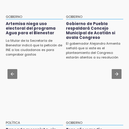
Jul 31 , 17:16
15:57
¿Se va? Real Madrid anunció que no igualaran
Texmelucan abren convocatoria de Huertos
el precio por Vinícius Jr.
de Traspatio para grupos vulnerables
GOBIERNO
GOBIERNO
Jul 31 , 13:46
Artemisa niega uso
Gobierno de Puebla
15:43
electoral del programa
respaldará Concejo
Certifícate como operador de transporte en
Agua para el Bienestar
Municipal de Acatlán si
Investigan presunta reventa de más de 100
Icatep
avala Congreso
lotes en panteón de Tehuacán
La titular de la Secretaría de
El gobernador Alejandro Armenta
Bienestar indicó que la petición de
Jul 31 , 13:35
señaló que si este es el
INE a los ciudadanos es para
15:32
planteamiento del Congreso
El mexicano Karim López firma contrato
comprobar gastos
Roban bicicleta en menos de un minuto en
estarán atentos a su resolución
multianual con Memphis Grizzlies
plaza de Libres
Jul 31 , 14:02
15:26
Prepárate para lluvias intensas por frente
Grupo armado asalta gasera en San Andrés
frío en Puebla
Cholula
15:21
Texmelucan contará con más de 500
cámaras de videovigilancia
15:08
POLÍTICA
GOBIERNO
Huitzilan de Serdán espera hasta 30 mil