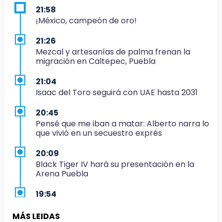
21:58
¡México, campeón de oro!
21:26
Mezcal y artesanías de palma frenan la
migración en Caltepec, Puebla
21:04
Isaac del Toro seguirá con UAE hasta 2031
20:45
Pensé que me iban a matar: Alberto narra lo
que vivió en un secuestro exprés
20:09
Black Tiger IV hará su presentación en la
Arena Puebla
19:54
Investigación de ASE a Tlatehui y Cuautle no
es politiquería, es por posible desfalco al
MÁS LEIDAS