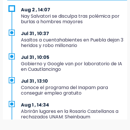
erario
Aug 2 , 14:07
19:45
Nay Salvatori se disculpa tras polémica por
Estado invertirá en unidades médicas del
burlas a hombres mayores
IMSS-Bienestar y el SEDIF
Jul 31 , 10:37
19:35
Asaltos a cuentahabientes en Puebla dejan 3
De la Vega niega venta de Bravos
heridos y robo millonario
19:34
Jul 31 , 10:05
Desalojan a dos comerciantes en Valsequillo
Gobierno y Google van por laboratorio de IA
por invasión en zona de Conagua
en Cuautlancingo
19:18
Jul 31 , 13:10
Bancada morenista, sin estrategia para
Conoce el programa del Inapam para
meter a Puebla en Ley de Egresos 2027
conseguir empleo gratuito
18:54
Aug 1 , 14:34
Gobierno rehabilitará el drenaje del Hospital
Abrirán lugares en la Rosario Castellanos a
de Especialidades del Issstep
rechazados UNAM: Sheinbaum
18:49
Jul 31 , 12:59