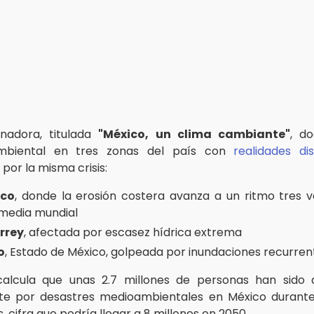
anadora, titulada
"México, un clima cambiante"
, d
mbiental en tres zonas del país con
realidades dis
por la misma crisis:
co
, donde la erosión costera avanza a un ritmo tres
 media mundial
rrey
, afectada por escasez hídrica extrema
o
, Estado de México, golpeada por inundaciones recurren
calcula que unas 2.7 millones de personas han sido 
te por desastres medioambientales en México durante 
 cifra que podría llegar a 8 millones en 2050.