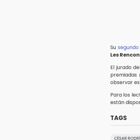
30 mil visitantes en feria
15:07
Rastro de Atlixco descarta
clembuterol y alerta por
mataderos clandestinos
15:03
Su
segundo 
Cholula estrena agenda cultural
Les Rencon
con siete actividades
El jurado 
premiadas r
observar es
Para los lec
están dispon
TAGS
CÉSAR RODR