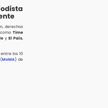
iodista
ente
ón, derechos
s como
Time
de
y
El País
,
 entre los 10
(
MoMA
) de