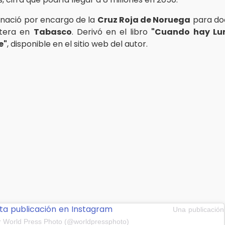
 nació por encargo de la
Cruz Roja de Noruega
para do
stera en
Tabasco
. Derivó en el libro
"Cuando hay Lun
e"
, disponible en el sitio web del autor.
ta publicación en Instagram
Una publicación
r World Press Photo (@worldpressphoto)