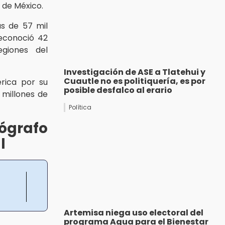
 de México.
ás de 57 mil
reconoció 42
egiones del
Investigación de ASE a Tlatehui y
Cuautle no es politiquería, es por
rica por su
posible desfalco al erario
 millones de
Política
ógrafo
l
Artemisa niega uso electoral del
programa Agua para el Bienestar