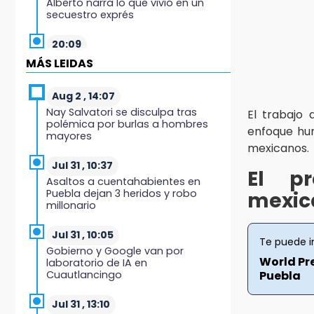
Alberto narra lo que vivió en un
secuestro exprés
20:09
Black Tiger IV hará su
MÁS LEIDAS
presentación en la Arena Puebla
Aug 2 , 14:07
19:54
Nay Salvatori se disculpa tras
El trabajo
Investigación de ASE a Tlatehui y
polémica por burlas a hombres
Cuautle no es politiquería, es por
enfoque hum
mayores
posible desfalco al erario
mexicanos.
Jul 31 , 10:37
19:45
El pr
Asaltos a cuentahabientes en
Estado invertirá en unidades
Puebla dejan 3 heridos y robo
mexic
médicas del IMSS-Bienestar y el
millonario
SEDIF
Jul 31 , 10:05
19:35
Te puede i
Gobierno y Google van por
De la Vega niega venta de Bravos
World Pr
laboratorio de IA en
Cuautlancingo
Puebla
19:34
Desalojan a dos comerciantes en
Jul 31 , 13:10
Valsequillo por invasión en zona