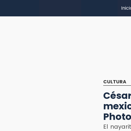
Inici
CULTURA
Césa
mexi
Photo
El nayar