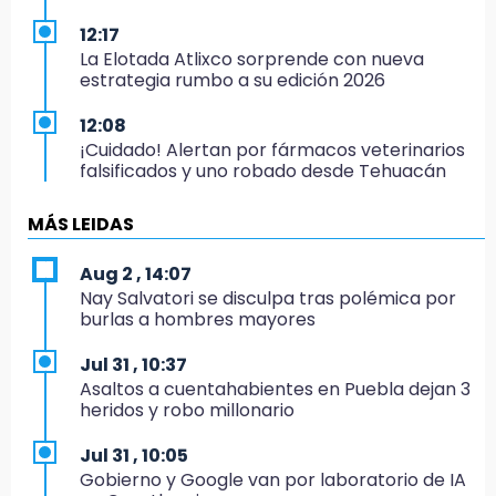
12:17
La Elotada Atlixco sorprende con nueva
estrategia rumbo a su edición 2026
12:08
¡Cuidado! Alertan por fármacos veterinarios
falsificados y uno robado desde Tehuacán
12:03
MÁS LEIDAS
Detienen a ex gobernador de Guerrero por
caso Ayotzinapa
Aug 2 , 14:07
Nay Salvatori se disculpa tras polémica por
11:56
burlas a hombres mayores
Comerciantes acusan favoritismo y
restricciones para vender elote en Izúcar
Jul 31 , 10:37
Asaltos a cuentahabientes en Puebla dejan 3
11:48
heridos y robo millonario
Paco Olmos exige reacción inmediata tras la
derrota de Lobos Puebla
Jul 31 , 10:05
Gobierno y Google van por laboratorio de IA
11:31