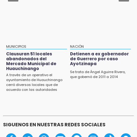
Hombre es asesinado a balazos en el centro
Jul 31 , 11:55
de Tenampulco
Denuncian a delegado de Salud por violencia
familiar en Tecamachalco
19:49
BUAP pagó 74 millones por 25 nuevos
autobuses del STU
19:33
MUNICIPIOS
NACIÓN
Hallan sin vida a mujer y sus dos hijos en
Clausuran 51 locales
Detienen a ex gobernador
vivienda de Huauchinango
abandonados del
de Guerrero por caso
Mercado Municipal de
Ayotzinapa
Huauchinango
19:27
Se trata de Ángel Aguirre Rivero,
A través de un operativo el
Identifican a dos hermanos asesinados cerca
que gobernó de 2011 a 2014
ayuntamiento de Huauchinango
de la Central de Abastos de Huixcolotla
cerró diversos locales que de
acuerdo con las autoridades
permanecían en el abandono
19:22
Supervisa rectora Lilia Cedillo proceso de
inscripción del nivel superior
SIGUENOS EN NUESTRAS REDES SOCIALES