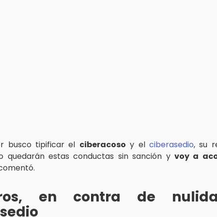
or busco tipificar el
ciberacoso
y el
ciberasedio
, su 
no quedarán estas conductas sin sanción y
voy a ac
 comentó.
tros, en contra de nuli
sedio