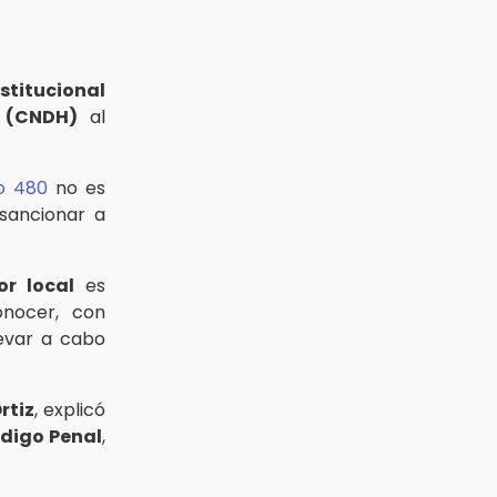
stitucional
 (CNDH)
al
lo 480
no es
sancionar a
or local
es
onocer, con
evar a cabo
rtiz
, explicó
ódigo Penal
,