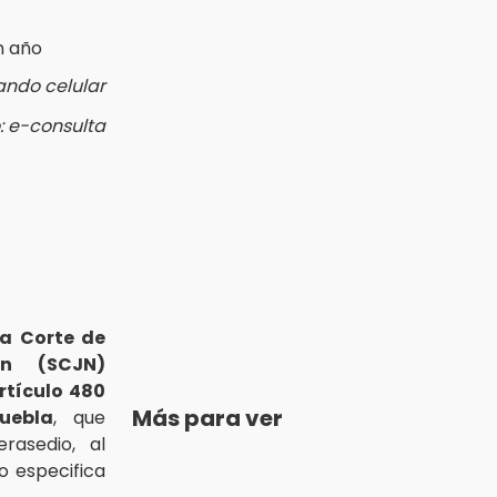
ando celular
: e-consulta
a Corte de
ón (SCJN)
rtículo 480
Más para ver
uebla
, que
rasedio, al
o especifica