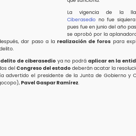
qué sanciona.
La vigencia de la l
Ciberasedio
no fue siquiera
pues fue en junio del año p
se aprobó por la aplanador
después, dar paso a la
realización de foros
para expl
delito.
l
delito de ciberasedio
ya no podrá
aplicar en la enti
dos del
Congreso del estado
deberán acatar la resolució
a advertido el presidente de la Junta de Gobierno y 
ugocopo),
Pavel Gaspar Ramírez
.