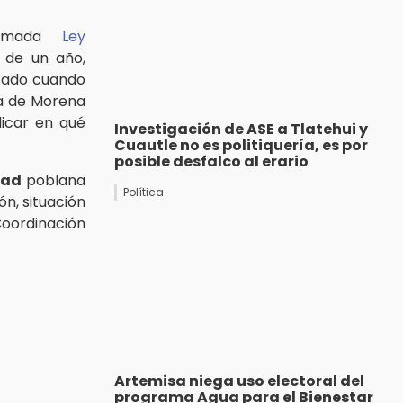
lamada
Ley
 de un año,
asado cuando
a de Morena
icar en qué
Investigación de ASE a Tlatehui y
Cuautle no es politiquería, es por
posible desfalco al erario
dad
poblana
Política
n, situación
Coordinación
Artemisa niega uso electoral del
programa Agua para el Bienestar