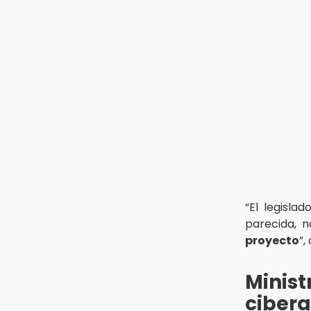
30 mil visitantes en feria
15:07
Rastro de Atlixco descarta
clembuterol y alerta por
mataderos clandestinos
15:03
Cholula estrena agenda cultural
con siete actividades
“El legislad
parecida, 
proyecto
”,
Minis
cibera