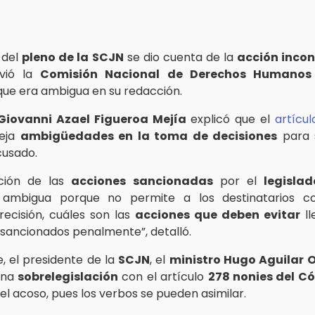
 del
pleno de la SCJN
se dio cuenta de la
acción incon
vió la
Comisión Nacional de Derechos Humanos
que era ambigua en su redacción.
Giovanni Azael Figueroa Mejía
explicó que el
artícu
deja
ambigüedades en la toma de decisiones
para 
cusado.
pción de las
acciones sancionadas
por el
legislad
ambigua porque no permite a los destinatarios c
precisión, cuáles son las
acciones que deben evitar
ll
 sancionados penalmente”, detalló.
e, el presidente de la
SCJN
, el
ministro Hugo Aguilar O
una
sobrelegislación
con el artículo
278 nonies del C
el acoso, pues los verbos se pueden asimilar.