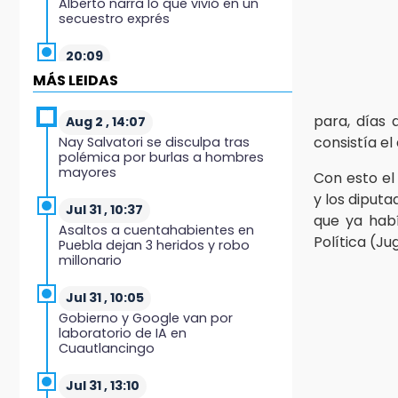
Alberto narra lo que vivió en un
secuestro exprés
20:09
Black Tiger IV hará su
MÁS LEIDAS
presentación en la Arena Puebla
para, días 
Aug 2 , 14:07
19:54
consistía el 
Nay Salvatori se disculpa tras
Investigación de ASE a Tlatehui y
polémica por burlas a hombres
Cuautle no es politiquería, es por
mayores
Con esto e
posible desfalco al erario
y los diputa
Jul 31 , 10:37
19:45
que ya habí
Asaltos a cuentahabientes en
Estado invertirá en unidades
Política (J
Puebla dejan 3 heridos y robo
médicas del IMSS-Bienestar y el
millonario
SEDIF
Jul 31 , 10:05
19:35
Gobierno y Google van por
De la Vega niega venta de Bravos
laboratorio de IA en
Cuautlancingo
19:34
Desalojan a dos comerciantes en
Jul 31 , 13:10
Valsequillo por invasión en zona