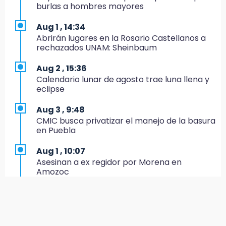
EE. UU. Sub-20 avanza a la final de
burlas a hombres mayores
CONCACAF
Aug 1 , 14:34
17:50
Abrirán lugares en la Rosario Castellanos a
Van 17 denuncias por delitos ambientales,
rechazados UNAM: Sheinbaum
pero no hay detenidos por incendios
Aug 2 , 15:36
17:01
Calendario lunar de agosto trae luna llena y
Vecinos de Atlixco-Metepec denuncian
eclipse
inseguridad en caminos alternos por obra
carretera
Aug 3 , 9:48
CMIC busca privatizar el manejo de la basura
16:52
en Puebla
Vacían negocio de ropa en Tehuacán;
pérdidas superan los 100 mil pesos
Aug 1 , 10:07
Asesinan a ex regidor por Morena en
16:49
Amozoc
Volcadura de tráiler provoca cierre total en
autopista Orizaba-Puebla
Aug 1 , 13:13
Feria de Teziutlán 2026: inicia con 16 días de
16:48
actividades en la Sierra Nororiental
Por segundo día, podan árboles en zona del