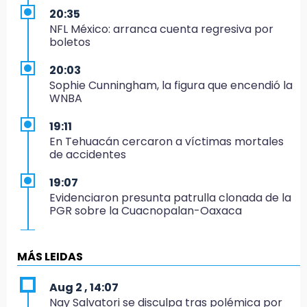
20:35
NFL México: arranca cuenta regresiva por
boletos
20:03
Sophie Cunningham, la figura que encendió la
WNBA
19:11
En Tehuacán cercaron a víctimas mortales
de accidentes
19:07
Evidenciaron presunta patrulla clonada de la
PGR sobre la Cuacnopalan-Oaxaca
19:04
Directora de Orquesta Symphonia UDLAP
MÁS LEIDAS
dirige agrupaciones de talla internacional
Aug 2 , 14:07
18:14
Nay Salvatori se disculpa tras polémica por