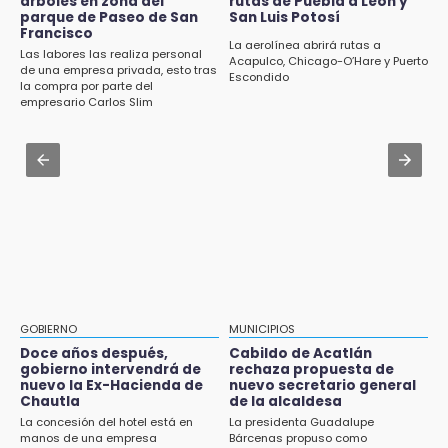
árboles en zona del
rutas de Puebla a León y
pagos tras concluir la zafra
parque de Paseo de San
San Luis Potosí
Francisco
Aug 1 , 17:15
La aerolínea abrirá rutas a
14:06
Las labores las realiza personal
Costó $403 mil rehabilitar accesos de
Acapulco, Chicago-O’Hare y Puerto
Piden ayuda en Chignahuapan para
de una empresa privada, esto tras
Escondido
Traumatología y Ortopedia del IMSS
la compra por parte del
identificar a hombre hospitalizado
empresario Carlos Slim
Aug 1 , 17:36
14:03
Alcaldesa exhibe patrullas tras polémico
IBERO Puebla abre sus puertas con la
accidente en Chiautzingo
primera edición de FLIP
Aug 1 , 11:48
13:59
Huejotzingo tiene nuevo secretario de
Puebla, segundo nacional con tasa más alta
Seguridad Ciudadana: llega otro marino al
de muertes por diabetes
cargo
13:54
Falla convocatoria de inconformes de
GOBIERNO
MUNICIPIOS
Acatlán durante gira de Armenta en Chila
Doce años después,
Cabildo de Acatlán
gobierno intervendrá de
rechaza propuesta de
13:48
nuevo la Ex-Hacienda de
nuevo secretario general
Estado de México llevará su cultura al
Chautla
de la alcaldesa
Festival Cervantino 2026
La concesión del hotel está en
La presidenta Guadalupe
manos de una empresa
Bárcenas propuso como