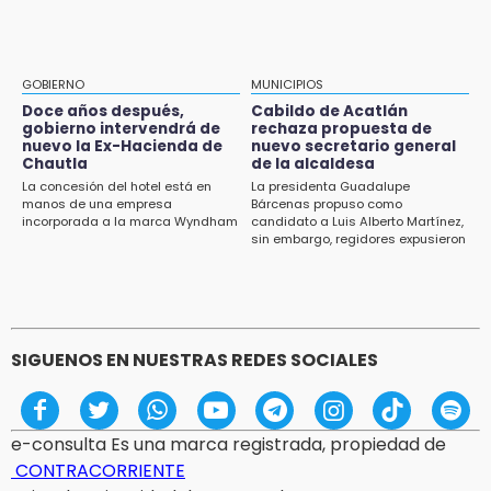
de muertes por diabetes
estudiantes con apoyo de 6 mil pesos
13:54
Falla convocatoria de inconformes de
GOBIERNO
MUNICIPIOS
Acatlán durante gira de Armenta en Chila
Doce años después,
Cabildo de Acatlán
gobierno intervendrá de
rechaza propuesta de
13:48
nuevo la Ex-Hacienda de
nuevo secretario general
Estado de México llevará su cultura al
Chautla
de la alcaldesa
Festival Cervantino 2026
La concesión del hotel está en
La presidenta Guadalupe
manos de una empresa
Bárcenas propuso como
incorporada a la marca Wyndham
candidato a Luis Alberto Martínez,
13:26
sin embargo, regidores expusieron
Ya instalan más de 2 mil luces para fiestas
su inconformidad ya que fue la
patrias en el Centro Histórico
única propuesta
12:55
Aranza López, la poblana que tocó la gloria
SIGUENOS EN NUESTRAS REDES SOCIALES
e-consulta Es una marca registrada, propiedad de
CONTRACORRIENTE