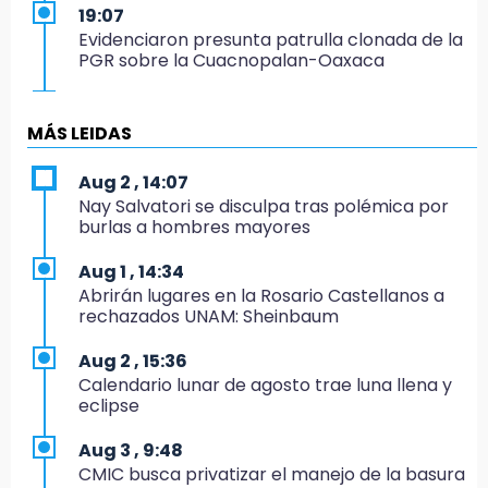
19:07
Evidenciaron presunta patrulla clonada de la
PGR sobre la Cuacnopalan-Oaxaca
19:04
Directora de Orquesta Symphonia UDLAP
MÁS LEIDAS
dirige agrupaciones de talla internacional
Aug 2 , 14:07
18:14
Nay Salvatori se disculpa tras polémica por
EE. UU. Sub-20 avanza a la final de
burlas a hombres mayores
CONCACAF
Aug 1 , 14:34
17:50
Abrirán lugares en la Rosario Castellanos a
Van 17 denuncias por delitos ambientales,
rechazados UNAM: Sheinbaum
pero no hay detenidos por incendios
Aug 2 , 15:36
17:01
Calendario lunar de agosto trae luna llena y
Vecinos de Atlixco-Metepec denuncian
eclipse
inseguridad en caminos alternos por obra
carretera
Aug 3 , 9:48
CMIC busca privatizar el manejo de la basura
16:52