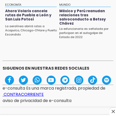
Salinas tras conflicto por predio
ECONOMÍA
MUNDO
Ahora Volaris cancela
México y Perú reanudan
17:21
rutas de Puebla a León y
relaciones tras
Prevalece trabajo infantil en Tehuacán,
San Luis Potosí
salvoconducto a Betssy
Chávez
cruceros los más reportados
La aerolínea abrirá rutas a
La exfuncionaria es señalada por
Acapulco, Chicago-O’Hare y Puerto
participan en el autogolpe de
17:15
Escondido
Estado de 2022
Nuevo color del parque de Chalchicomula de
Sesma causa debate en redes sociales
SIGUENOS EN NUESTRAS REDES SOCIALES
e-consulta Es una marca registrada, propiedad de
CONTRACORRIENTE
aviso de privacidad de e-consulta