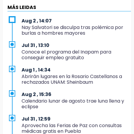
9:43
MÁS LEIDAS
Pericos de Puebla cierran con derrota y van
por Campeche
Aug 2 , 14:07
Nay Salvatori se disculpa tras polémica por
9:21
burlas a hombres mayores
Buscan a tres hombres tras violento asalto a
adulta mayor en Atlixco
Jul 31 , 13:10
Conoce el programa del Inapam para
8:53
conseguir empleo gratuito
Velan a Dominga, octogenaria asesinada
tras ir a vender cemitas
Aug 1 , 14:34
Abrirán lugares en la Rosario Castellanos a
8:34
rechazados UNAM: Sheinbaum
Sí hay medicinas para trasplantados en San
José: IMSS Puebla, tras protestas
Aug 2 , 15:36
Calendario lunar de agosto trae luna llena y
8:23
eclipse
Lobos Puebla cae, pero deja todo en la duela
Jul 31 , 12:59
8:07
Aprovecha las Ferias de Paz con consultas
Ahora Volaris cancela rutas de Puebla a León
médicas gratis en Puebla