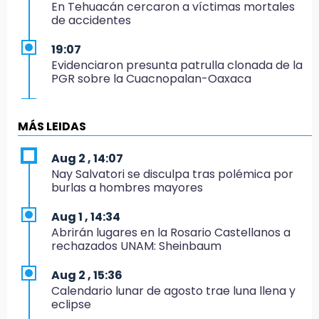
En Tehuacán cercaron a víctimas mortales
de accidentes
19:07
Evidenciaron presunta patrulla clonada de la
PGR sobre la Cuacnopalan-Oaxaca
19:04
Directora de Orquesta Symphonia UDLAP
MÁS LEIDAS
dirige agrupaciones de talla internacional
Aug 2 , 14:07
18:14
Nay Salvatori se disculpa tras polémica por
EE. UU. Sub-20 avanza a la final de
burlas a hombres mayores
CONCACAF
Aug 1 , 14:34
17:50
Abrirán lugares en la Rosario Castellanos a
Van 17 denuncias por delitos ambientales,
rechazados UNAM: Sheinbaum
pero no hay detenidos por incendios
Aug 2 , 15:36
17:01
Calendario lunar de agosto trae luna llena y
Vecinos de Atlixco-Metepec denuncian
eclipse
inseguridad en caminos alternos por obra