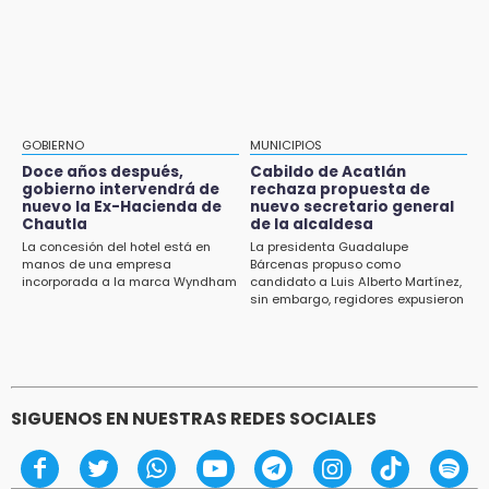
Aug 1 , 11:48
13:59
Huejotzingo tiene nuevo secretario de
Puebla, segundo nacional con tasa más alta
Seguridad Ciudadana: llega otro marino al
de muertes por diabetes
cargo
13:54
Falla convocatoria de inconformes de
GOBIERNO
MUNICIPIOS
Acatlán durante gira de Armenta en Chila
Doce años después,
Cabildo de Acatlán
gobierno intervendrá de
rechaza propuesta de
13:48
nuevo la Ex-Hacienda de
nuevo secretario general
Estado de México llevará su cultura al
Chautla
de la alcaldesa
Festival Cervantino 2026
La concesión del hotel está en
La presidenta Guadalupe
manos de una empresa
Bárcenas propuso como
incorporada a la marca Wyndham
candidato a Luis Alberto Martínez,
13:26
sin embargo, regidores expusieron
Ya instalan más de 2 mil luces para fiestas
su inconformidad ya que fue la
patrias en el Centro Histórico
única propuesta
12:55
Aranza López, la poblana que tocó la gloria
SIGUENOS EN NUESTRAS REDES SOCIALES