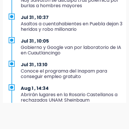
Nay Salvatori se disculpa tras polémica por
Estado invertirá en unidades médicas del
burlas a hombres mayores
IMSS-Bienestar y el SEDIF
Jul 31 , 10:37
19:35
Asaltos a cuentahabientes en Puebla dejan 3
De la Vega niega venta de Bravos
heridos y robo millonario
19:34
Jul 31 , 10:05
Desalojan a dos comerciantes en Valsequillo
Gobierno y Google van por laboratorio de IA
por invasión en zona de Conagua
en Cuautlancingo
19:18
Jul 31 , 13:10
Bancada morenista, sin estrategia para
Conoce el programa del Inapam para
meter a Puebla en Ley de Egresos 2027
conseguir empleo gratuito
18:54
Aug 1 , 14:34
Gobierno rehabilitará el drenaje del Hospital
Abrirán lugares en la Rosario Castellanos a
de Especialidades del Issstep
rechazados UNAM: Sheinbaum
18:49
Jul 31 , 12:59
Sujeto asalta banco en Plaza Dorada tras
Aprovecha las Ferias de Paz con consultas
amenazar con supuesto explosivo
médicas gratis en Puebla