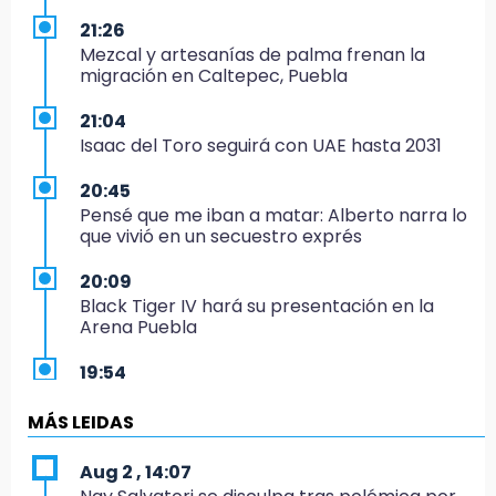
21:26
Mezcal y artesanías de palma frenan la
migración en Caltepec, Puebla
21:04
Isaac del Toro seguirá con UAE hasta 2031
20:45
Pensé que me iban a matar: Alberto narra lo
que vivió en un secuestro exprés
20:09
Black Tiger IV hará su presentación en la
Arena Puebla
19:54
Investigación de ASE a Tlatehui y Cuautle no
es politiquería, es por posible desfalco al
MÁS LEIDAS
erario
Aug 2 , 14:07
19:45