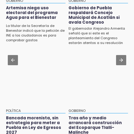
GOBIERNO
GOBIERNO
Jul 31 , 13:46
Artemisa niega uso
Gobierno de Puebla
15:43
electoral del programa
respaldará Concejo
Certifícate como operador de transporte en
Agua para el Bienestar
Municipal de Acatlán si
Investigan presunta reventa de más de 100
Icatep
avala Congreso
lotes en panteón de Tehuacán
La titular de la Secretaría de
El gobernador Alejandro Armenta
Bienestar indicó que la petición de
Jul 31 , 14:02
señaló que si este es el
INE a los ciudadanos es para
15:32
planteamiento del Congreso
Prepárate para lluvias intensas por frente
comprobar gastos
Roban bicicleta en menos de un minuto en
estarán atentos a su resolución
frío en Puebla
plaza de Libres
Jul 31 , 13:35
15:26
El mexicano Karim López firma contrato
Grupo armado asalta gasera en San Andrés
multianual con Memphis Grizzlies
Cholula
15:21
Texmelucan contará con más de 500
cámaras de videovigilancia
15:08
POLÍTICA
GOBIERNO
Huitzilan de Serdán espera hasta 30 mil
Bancada morenista, sin
Tras año y medio
visitantes en feria
estrategia para meter a
arrancará construcción
Puebla en Ley de Egresos
del Ecoparque Tlalli-
2027
Malinche