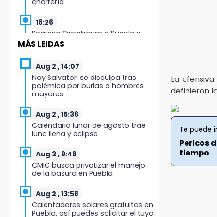
charrería
18:26
Regresa Sheinbaum a Puebla y
entrega viviendas: programa
MÁS LEIDAS
avanza 30 %
Aug 2 , 14:07
18:11
Nay Salvatori se disculpa tras
La ofensiva
México hace historia: tricampeón
polémica por burlas a hombres
de Centroamericanos
definieron l
mayores
17:24
Aug 2 , 15:36
El Quintalero: la panadería de
Calendario lunar de agosto trae
Izúcar que elabora pan de conejo
Te puede i
luna llena y eclipse
para Santo Domingo
Pericos 
tiempo
Aug 3 , 9:48
17:20
CMIC busca privatizar el manejo
Conductora se estampa contra
de la basura en Puebla
vivienda y mata a trabajador en
Tehuacán
Aug 2 , 13:58
Calentadores solares gratuitos en
17:18
Puebla, así puedes solicitar el tuyo
Advierten sanciones por