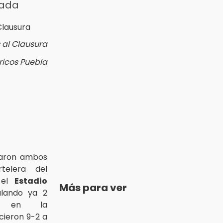
rada
 al Clausura
ericos Puebla
aron ambos
telera del
 el
Estadio
Más para ver
ulando ya 2
vas en la
ieron 9-2 a