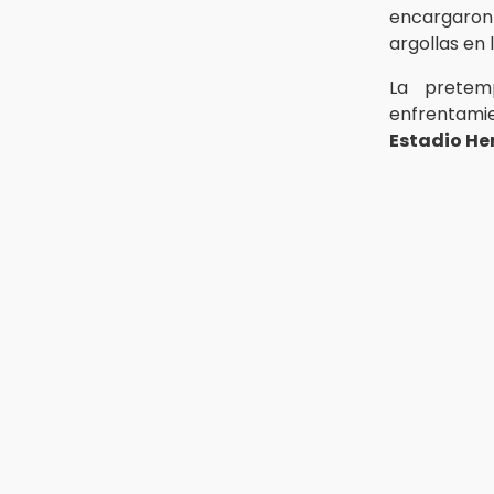
encargaron 
argollas en 
La prete
enfrentami
Estadio H