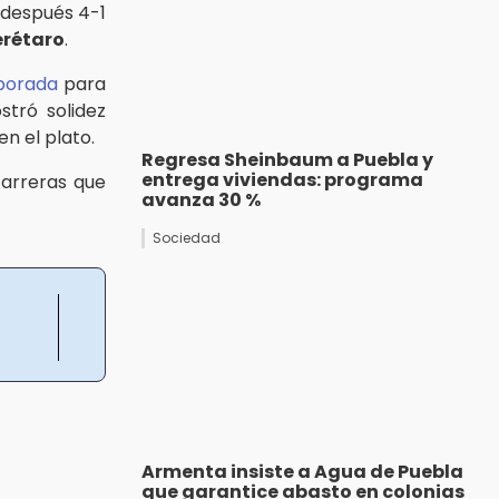
después 4-1
erétaro
.
porada
para
tró solidez
n el plato.
Regresa Sheinbaum a Puebla y
entrega viviendas: programa
carreras que
avanza 30 %
Sociedad
Armenta insiste a Agua de Puebla
que garantice abasto en colonias