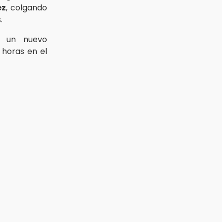
ez
, colgando
.
n un nuevo
 horas en el