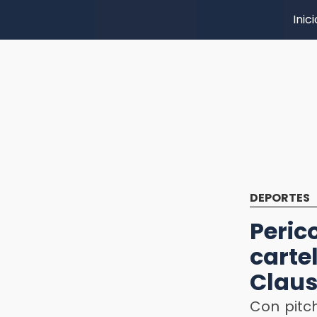
Inici
DEPORTES
Peri
cart
Clau
Con pitc