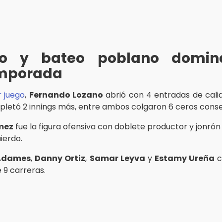
eo y bateo poblano domi
mporada
 juego
,
Fernando Lozano
abrió con 4 entradas de cal
letó 2 innings más, entre ambos colgaron 6 ceros conse
mez
fue la figura ofensiva con doblete productor y jonrón 
uierdo.
 Adames
,
Danny Ortiz
,
Samar Leyva
y
Estamy Ureña
c
 9 carreras.