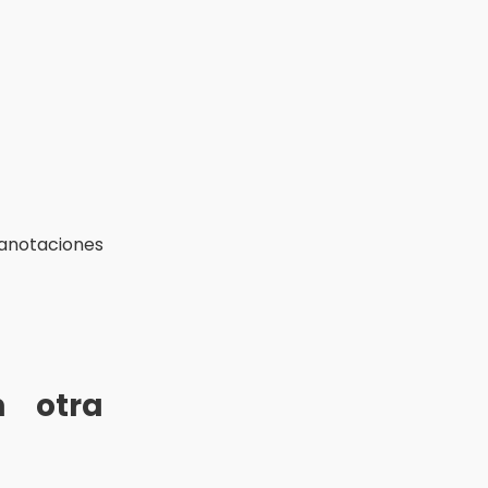
5 anotaciones
n otra