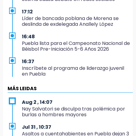
17:12
Líder de bancada poblana de Morena se
deslinda de exdelegada Anallely López
16:48
Puebla lista para el Campeonato Nacional de
Béisbol Pre-Iniciación 5-6 Años 2026
16:37
Inscríbete al programa de liderazgo juvenil
en Puebla
16:31
MÁS LEIDAS
Tras año y medio arrancará construcción del
Ecoparque Tlalli-Malinche
Aug 2 , 14:07
Nay Salvatori se disculpa tras polémica por
16:01
burlas a hombres mayores
Artemisa niega uso electoral del programa
Agua para el Bienestar
Jul 31 , 10:37
Asaltos a cuentahabientes en Puebla dejan 3