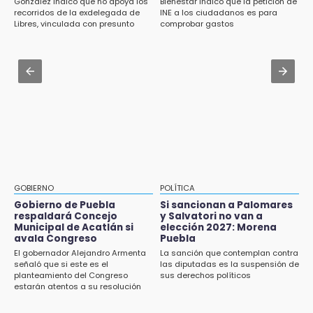
González indicó que no apoya los
Bienestar indicó que la petición de
Empleo en Puebla
Jul 31 , 13:35
recorridos de la exdelegada de
INE a los ciudadanos es para
Libres, vinculada con presunto
comprobar gastos
El mexicano Karim López firma contrato
14:30
líder delictivo
multianual con Memphis Grizzlies
Presentan las 10 primeras conclusiones
sobre el fracking en México
Jul 31 , 13:46
Certifícate como operador de transporte en
14:29
Icatep
Feria Patronal invita a vivir diez días de
tradición
14:29
Acatlán: regidora llama a diputados a actuar
con justicia e imparcialidad
GOBIERNO
POLÍTICA
Gobierno de Puebla
Si sancionan a Palomares
14:21
respaldará Concejo
y Salvatori no van a
SICT descarta ampliación de la carretera
Municipal de Acatlán si
elección 2027: Morena
Izúcar de Matamoros-Amayuca en 2026
avala Congreso
Puebla
El gobernador Alejandro Armenta
La sanción que contemplan contra
13:43
señaló que si este es el
las diputadas es la suspensión de
planteamiento del Congreso
sus derechos políticos
Detienen a tres saqueadores en la zona
estarán atentos a su resolución
arqueológica de Los Teteles