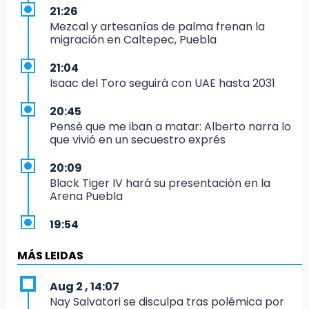
21:26
Mezcal y artesanías de palma frenan la
migración en Caltepec, Puebla
21:04
Isaac del Toro seguirá con UAE hasta 2031
20:45
Pensé que me iban a matar: Alberto narra lo
que vivió en un secuestro exprés
20:09
Black Tiger IV hará su presentación en la
Arena Puebla
19:54
Investigación de ASE a Tlatehui y Cuautle no
es politiquería, es por posible desfalco al
MÁS LEIDAS
erario
Aug 2 , 14:07
19:45
Nay Salvatori se disculpa tras polémica por