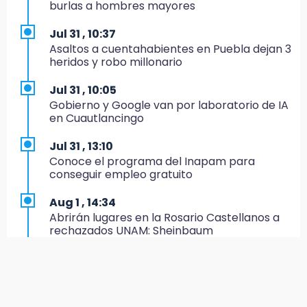
Estado invertirá en unidades médicas del
burlas a hombres mayores
IMSS-Bienestar y el SEDIF
Jul 31 , 10:37
19:35
Asaltos a cuentahabientes en Puebla dejan 3
De la Vega niega venta de Bravos
heridos y robo millonario
19:34
Jul 31 , 10:05
Desalojan a dos comerciantes en Valsequillo
Gobierno y Google van por laboratorio de IA
por invasión en zona de Conagua
en Cuautlancingo
19:18
Jul 31 , 13:10
Bancada morenista, sin estrategia para
Conoce el programa del Inapam para
meter a Puebla en Ley de Egresos 2027
conseguir empleo gratuito
18:54
Aug 1 , 14:34
Gobierno rehabilitará el drenaje del Hospital
Abrirán lugares en la Rosario Castellanos a
de Especialidades del Issstep
rechazados UNAM: Sheinbaum
18:49
Aug 2 , 15:36
Sujeto asalta banco en Plaza Dorada tras
Calendario lunar de agosto trae luna llena y
amenazar con supuesto explosivo
eclipse