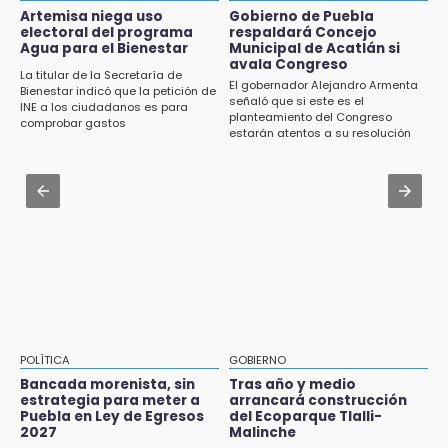
Aug 3 , 9:48
Artemisa niega uso
Gobierno de Puebla
15:43
electoral del programa
respaldará Concejo
CMIC busca privatizar el manejo de la basura
Agua para el Bienestar
Municipal de Acatlán si
Investigan presunta reventa de más de 100
en Puebla
avala Congreso
lotes en panteón de Tehuacán
La titular de la Secretaría de
El gobernador Alejandro Armenta
Bienestar indicó que la petición de
Jul 31 , 14:02
señaló que si este es el
INE a los ciudadanos es para
15:32
planteamiento del Congreso
Prepárate para lluvias intensas por frente
comprobar gastos
Roban bicicleta en menos de un minuto en
estarán atentos a su resolución
frío en Puebla
plaza de Libres
Jul 31 , 13:46
15:26
Certifícate como operador de transporte en
Grupo armado asalta gasera en San Andrés
Icatep
Cholula
15:21
Texmelucan contará con más de 500
cámaras de videovigilancia
15:08
POLÍTICA
GOBIERNO
Huitzilan de Serdán espera hasta 30 mil
Bancada morenista, sin
Tras año y medio
visitantes en feria
estrategia para meter a
arrancará construcción
Puebla en Ley de Egresos
del Ecoparque Tlalli-
2027
Malinche
15:07