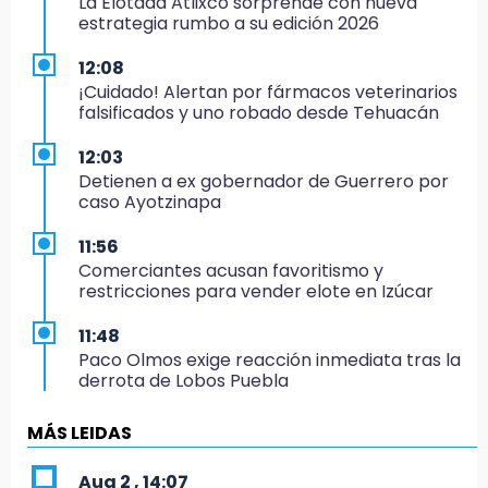
La Elotada Atlixco sorprende con nueva
estrategia rumbo a su edición 2026
12:08
¡Cuidado! Alertan por fármacos veterinarios
falsificados y uno robado desde Tehuacán
12:03
Detienen a ex gobernador de Guerrero por
caso Ayotzinapa
11:56
Comerciantes acusan favoritismo y
restricciones para vender elote en Izúcar
11:48
Paco Olmos exige reacción inmediata tras la
derrota de Lobos Puebla
11:31
MÁS LEIDAS
Aumentan 400 % denuncias por robo en
transporte público en 6 años
Aug 2 , 14:07