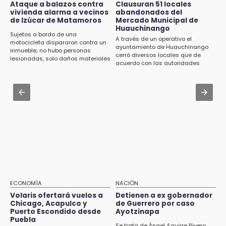
elemento; su novio se mató días antes
Ataque a balazos contra
Clausuran 51 locales
19:49
vivienda alarma a vecinos
abandonados del
BUAP pagó 74 millones por 25 nuevos
de Izúcar de Matamoros
Mercado Municipal de
Jul 30 , 14:49
autobuses del STU
Huauchinango
ITSA adjudica contrato por 106 mil pesos
Sujetos a bordo de una
A través de un operativo el
para insumos de limpieza
motocicleta dispararon contra un
ayuntamiento de Huauchinango
19:33
inmueble; no hubo personas
cerró diversos locales que de
lesionadas, solo daños materiales
Hallan sin vida a mujer y sus dos hijos en
Jul 30 , 14:50
acuerdo con las autoridades
vivienda de Huauchinango
permanecían en el abandono
Jueza de Ayotoxco de Guerrero denuncia
violencia laboral y omisiones municipales
19:27
Identifican a dos hermanos asesinados cerca
Jul 31 , 11:55
de la Central de Abastos de Huixcolotla
Denuncian a delegado de Salud por violencia
familiar en Tecamachalco
19:22
Supervisa rectora Lilia Cedillo proceso de
inscripción del nivel superior
19:09
ECONOMÍA
NACIÓN
Checo y Cadillac, en blanco antes del parón
Volaris ofertará vuelos a
Detienen a ex gobernador
Chicago, Acapulco y
de Guerrero por caso
18:14
Puerto Escondido desde
Ayotzinapa
Remesas en Puebla incrementan 3.9% en
Puebla
Se trata de Ángel Aguirre Rivero,