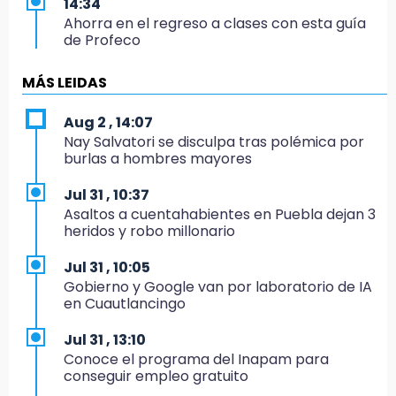
14:34
Ahorra en el regreso a clases con esta guía
de Profeco
14:33
MÁS LEIDAS
Recuperan taxi robado abandonado en la
colonia Amatitlanes, Izúcar de Matamoros
Aug 2 , 14:07
Nay Salvatori se disculpa tras polémica por
14:31
burlas a hombres mayores
Regístrate en el Programa de Apoyo al
Empleo en Puebla
Jul 31 , 10:37
Asaltos a cuentahabientes en Puebla dejan 3
14:30
heridos y robo millonario
Presentan las 10 primeras conclusiones
sobre el fracking en México
Jul 31 , 10:05
Gobierno y Google van por laboratorio de IA
14:29
en Cuautlancingo
Feria Patronal invita a vivir diez días de
tradición
Jul 31 , 13:10
Conoce el programa del Inapam para
14:29
conseguir empleo gratuito
Acatlán: regidora llama a diputados a actuar