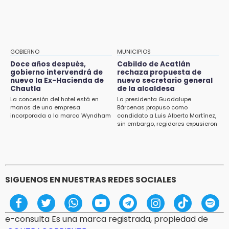
Puebla, segundo nacional con tasa más alta
Seguridad Ciudadana: llega otro marino al
de muertes por diabetes
cargo
13:54
Falla convocatoria de inconformes de
GOBIERNO
MUNICIPIOS
Acatlán durante gira de Armenta en Chila
Doce años después,
Cabildo de Acatlán
gobierno intervendrá de
rechaza propuesta de
13:48
nuevo la Ex-Hacienda de
nuevo secretario general
Estado de México llevará su cultura al
Chautla
de la alcaldesa
Festival Cervantino 2026
La concesión del hotel está en
La presidenta Guadalupe
manos de una empresa
Bárcenas propuso como
incorporada a la marca Wyndham
candidato a Luis Alberto Martínez,
13:26
sin embargo, regidores expusieron
Ya instalan más de 2 mil luces para fiestas
su inconformidad ya que fue la
patrias en el Centro Histórico
única propuesta
12:55
Aranza López, la poblana que tocó la gloria
SIGUENOS EN NUESTRAS REDES SOCIALES
e-consulta Es una marca registrada, propiedad de