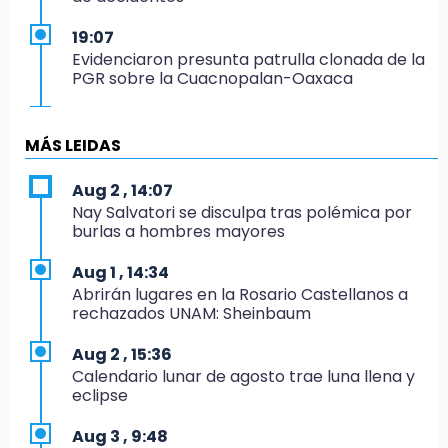
19:07
Evidenciaron presunta patrulla clonada de la
PGR sobre la Cuacnopalan-Oaxaca
19:04
Directora de Orquesta Symphonia UDLAP
MÁS LEIDAS
dirige agrupaciones de talla internacional
Aug 2 , 14:07
18:14
Nay Salvatori se disculpa tras polémica por
EE. UU. Sub-20 avanza a la final de
burlas a hombres mayores
CONCACAF
Aug 1 , 14:34
17:50
Abrirán lugares en la Rosario Castellanos a
Van 17 denuncias por delitos ambientales,
rechazados UNAM: Sheinbaum
pero no hay detenidos por incendios
Aug 2 , 15:36
17:01
Calendario lunar de agosto trae luna llena y
Vecinos de Atlixco-Metepec denuncian
eclipse
inseguridad en caminos alternos por obra
carretera
Aug 3 , 9:48