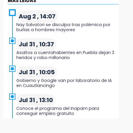
MÁS LEIDAS
Black Tiger IV hará su presentación en la
Arena Puebla
Aug 2 , 14:07
19:54
Nay Salvatori se disculpa tras polémica por
Investigación de ASE a Tlatehui y Cuautle no
burlas a hombres mayores
es politiquería, es por posible desfalco al
erario
Jul 31 , 10:37
Asaltos a cuentahabientes en Puebla dejan 3
19:45
heridos y robo millonario
Estado invertirá en unidades médicas del
IMSS-Bienestar y el SEDIF
Jul 31 , 10:05
Gobierno y Google van por laboratorio de IA
19:35
en Cuautlancingo
De la Vega niega venta de Bravos
Jul 31 , 13:10
19:34
Conoce el programa del Inapam para
Desalojan a dos comerciantes en Valsequillo
conseguir empleo gratuito
por invasión en zona de Conagua
Aug 1 , 14:34
19:18