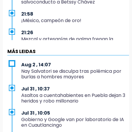
salvoconducto a Betssy Chávez
21:58
¡México, campeón de oro!
21:26
Mezcal y artesanías de palma frenan la
migración en Caltepec, Puebla
MÁS LEIDAS
21:04
Isaac del Toro seguirá con UAE hasta 2031
Aug 2 , 14:07
Nay Salvatori se disculpa tras polémica por
20:45
burlas a hombres mayores
Pensé que me iban a matar: Alberto narra lo
que vivió en un secuestro exprés
Jul 31 , 10:37
Asaltos a cuentahabientes en Puebla dejan 3
20:09
heridos y robo millonario
Black Tiger IV hará su presentación en la
Arena Puebla
Jul 31 , 10:05
Gobierno y Google van por laboratorio de IA
19:54
en Cuautlancingo
Investigación de ASE a Tlatehui y Cuautle no