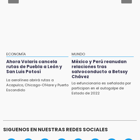
Prepárate para lluvias intensas por frente
frío en Puebla
15:57
Texmelucan abren convocatoria de Huertos
de Traspatio para grupos vulnerables
15:43
Investigan presunta reventa de más de 100
lotes en panteón de Tehuacán
ECONOMÍA
MUNDO
Ahora Volaris cancela
México y Perú reanudan
15:32
rutas de Puebla a León y
relaciones tras
Roban bicicleta en menos de un minuto en
San Luis Potosí
salvoconducto a Betssy
plaza de Libres
Chávez
La aerolínea abrirá rutas a
La exfuncionaria es señalada por
Acapulco, Chicago-O’Hare y Puerto
participan en el autogolpe de
15:26
Escondido
Estado de 2022
Grupo armado asalta gasera en San Andrés
Cholula
SIGUENOS EN NUESTRAS REDES SOCIALES