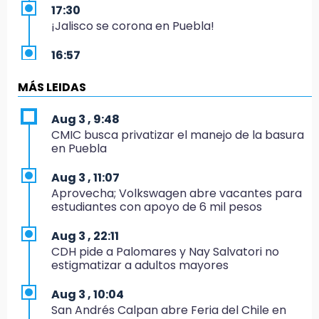
17:30
¡Jalisco se corona en Puebla!
16:57
Los Voladores de Papantla vuelven a Izúcar y
cierran festejos de Santo Domingo
MÁS LEIDAS
16:50
Aug 3 , 9:48
México va por el oro y el boleto olímpico en
CMIC busca privatizar el manejo de la basura
Flag Football
en Puebla
16:34
Aug 3 , 11:07
Memes y críticas surten efecto; modifican
Aprovecha; Volkswagen abre vacantes para
colores del parque en Chalchicomula
estudiantes con apoyo de 6 mil pesos
16:00
Aug 3 , 22:11
MC reorganiza su estructura en Atlixco y
CDH pide a Palomares y Nay Salvatori no
nombra a Julio Águila dirigente
estigmatizar a adultos mayores
15:17
Aug 3 , 10:04
Operativo en Atencingo deja un detenido y
San Andrés Calpan abre Feria del Chile en
una motocicleta recuperada