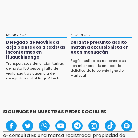
¿Buscas trabajo? SPF ofrece sueldo de 13,607
y prestaciones: aplica en Puebla
12:44
Precio del gas LP baja en Puebla, aprovecha
esta semana
MUNICIPIOS
SEGURIDAD
Delegado de Movilidad
Durante presunto asalto
12:32
deja plantados a taxistas
matan a excursionista en
inconformes en
Xochimehuacán
Puebla busca revancha en la Leagues Cup
Huauchinango
Según testigo los responsables
Transportistas denuncian tarifas
12:14
son miembros de una banda
de hasta 150 pesos y falta de
delictiva de la colonia Ignacio
Obed Vargas gana confianza con el Atlético
vigilancia tras ausencia del
Mariscal
delegado estatal Hugo Alberto
Gutiérrez Rangel
SIGUENOS EN NUESTRAS REDES SOCIALES
e-consulta Es una marca registrada, propiedad de