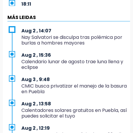
18:11
México hace historia: tricampeón de
Centroamericanos
MÁS LEIDAS
17:24
Aug 2 , 14:07
El Quintalero: la panadería de Izúcar que
Nay Salvatori se disculpa tras polémica por
elabora pan de conejo para Santo Domingo
burlas a hombres mayores
17:20
Aug 2 , 15:36
Conductora se estampa contra vivienda y
Calendario lunar de agosto trae luna llena y
mata a trabajador en Tehuacán
eclipse
17:18
Aug 3 , 9:48
Advierten sanciones por estacionarse en
CMIC busca privatizar el manejo de la basura
avenida de Tlatlauquitepec
en Puebla
17:15
Aug 2 , 13:58
Profeco suspende Cimera Gym Club en
Calentadores solares gratuitos en Puebla, así
Cholula tras detectar cinco irregularidades
puedes solicitar el tuyo
16:51
Aug 2 , 12:19
Recuperan espacios deportivos en La