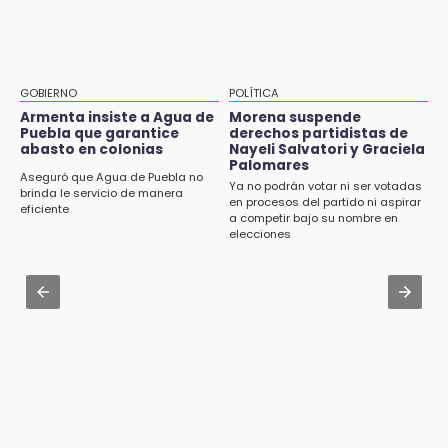
Sheinbaum llega a Puebla para encabezar
Mujeres de Coapan celebran su cultura en la
programas de vivienda y reforestación
Carrera de la Tortilla
9:03
Aug 2 , 14:06
Muere Jorge Messi
Identifican a dos víctimas de fatal volcadura
GOBIERNO
POLÍTICA
en barranco de Pantepec
Armenta insiste a Agua de
Morena suspende
8:21
Puebla que garantice
derechos partidistas de
¡México vuelve a los Olímpicos!
abasto en colonias
Nayeli Salvatori y Graciela
Aug 2 , 10:42
Palomares
Cartonería da vida a la gastronomía en
Aseguró que Agua de Puebla no
Ya no podrán votar ni ser votadas
desfile de mojigangas de Atlixco 2026
brinda le servicio de manera
en procesos del partido ni aspirar
eficiente
a competir bajo su nombre en
Aug 3 , 18:05
elecciones
Gobierno busca nuevos vuelos para
aeropuerto; 4 de los 12 nuevos peligran
Aug 2 , 12:04
Gas LP baja en Puebla, aprovecha el precio
esta semana