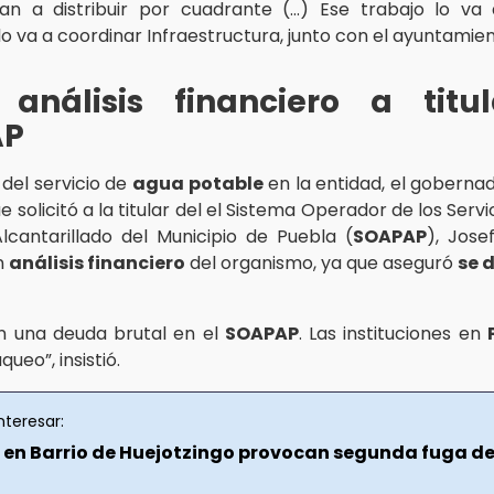
n a distribuir por cuadrante (…) Ese trabajo lo va 
lo va a coordinar Infraestructura, junto con el ayuntamien
 análisis financiero a titu
AP
 del servicio de
agua potable
en la entidad, el gobern
solicitó a la titular del el Sistema Operador de los Serv
lcantarillado del Municipio de Puebla (
SOAPAP
), Jose
n
análisis financiero
del organismo, ya que aseguró
se 
n una deuda brutal en el
SOAPAP
. Las instituciones en
ueo”, insistió.
nteresar:
 en Barrio de Huejotzingo provocan segunda fuga d