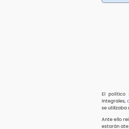
El polític
Integrales,
se utilizab
Ante ello re
estarán ate