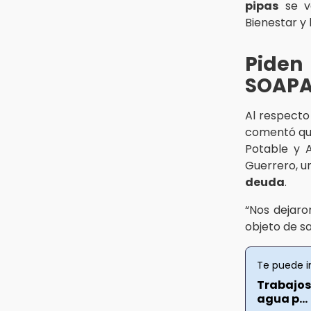
¡México vuelve a los Olímpicos!
pipas
se va
Bienestar y 
Aug 3 , 18:05
Gobierno busca nuevos vuelos
para aeropuerto; 4 de los 12
Piden
nuevos peligran
SOAP
Aug 2 , 12:04
Gas LP baja en Puebla, aprovecha
Al respecto
el precio esta semana
comentó que 
Potable y A
Guerrero, u
deuda
.
“Nos dejaro
objeto de saq
Te puede i
Trabajos
agua p...