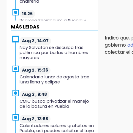
charrería
18:26
Regresa Sheinbaum a Puebla y
entrega viviendas: programa
MÁS LEIDAS
avanza 30 %
Indicó que,
Aug 2 , 14:07
18:11
gobierno
ad
Nay Salvatori se disculpa tras
México hace historia: tricampeón
colectar el 
polémica por burlas a hombres
de Centroamericanos
mayores
17:24
Aug 2 , 15:36
El Quintalero: la panadería de
Calendario lunar de agosto trae
Izúcar que elabora pan de conejo
luna llena y eclipse
para Santo Domingo
Aug 3 , 9:48
17:20
CMIC busca privatizar el manejo
Conductora se estampa contra
de la basura en Puebla
vivienda y mata a trabajador en
Tehuacán
Aug 2 , 13:58
Calentadores solares gratuitos en
17:18
Puebla, así puedes solicitar el tuyo
Advierten sanciones por