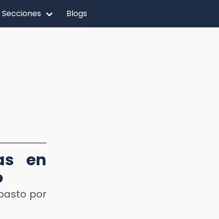
Secciones
Blogs
as en
o
basto por