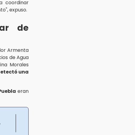
a coordinar
to", expuso.
lar de
ador Armenta
icios de Agua
fina Morales
detectó una
Puebla
eran
e