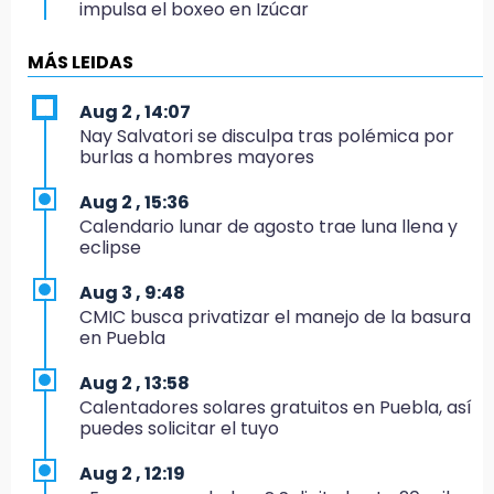
impulsa el boxeo en Izúcar
9:49
MÁS LEIDAS
10 mil árboles y chile en nogada: segundo día
de gira de Sheinbaum por Puebla
Aug 2 , 14:07
Nay Salvatori se disculpa tras polémica por
9:07
burlas a hombres mayores
El Bukanas, entre los 20 reos de alta
peligrosidad que SSP busca reubicar
Aug 2 , 15:36
Calendario lunar de agosto trae luna llena y
22:36
eclipse
Pericos pega primero en Campeche
Aug 3 , 9:48
20:58
CMIC busca privatizar el manejo de la basura
¡América humilla a Cruz Azul!
en Puebla
20:44
Aug 2 , 13:58
Jorge Máynez pide unidad en MC para lograr
Calentadores solares gratuitos en Puebla, así
cambios en Puebla
puedes solicitar el tuyo
19:00
Aug 2 , 12:19
Puebla corona a sus primeros campeones