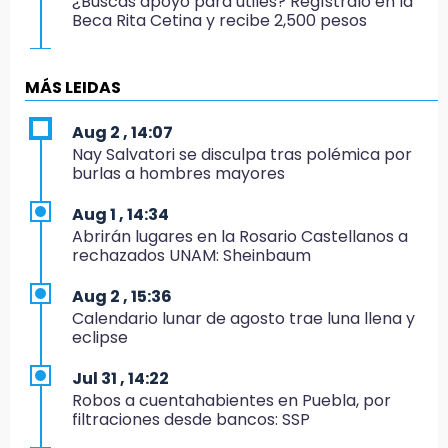
¿Buscas apoyo para útiles? Regístralo en la
Beca Rita Cetina y recibe 2,500 pesos
12:07
Profeco clausura Cimera Gym Club, de Club
MÁS LEIDAS
Alpha, en San Pedro Cholula
Aug 2 , 14:07
12:06
Nay Salvatori se disculpa tras polémica por
Toma precauciones por lluvias fuertes en
burlas a hombres mayores
Puebla este fin de semana
Aug 1 , 14:34
11:47
Abrirán lugares en la Rosario Castellanos a
¿Vas a remodelar? Infonavit te presta hasta
rechazados UNAM: Sheinbaum
71 mil pesos en 2026
Aug 2 , 15:36
11:43
Calendario lunar de agosto trae luna llena y
Icatep abre 6 cursos desde 600 pesos:
eclipse
checa fechas y cómo inscribirte
Jul 31 , 14:22
11:34
Robos a cuentahabientes en Puebla, por
Choque de autobús vs tráiler en autopista
filtraciones desde bancos: SSP
Tlaxco-Tejocotal deja 20 heridos