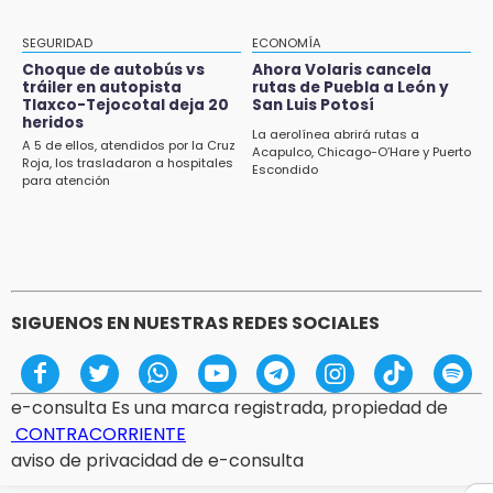
Black Tiger IV hará su presentación en la
Arena Puebla
SEGURIDAD
ECONOMÍA
Choque de autobús vs
Ahora Volaris cancela
19:54
tráiler en autopista
rutas de Puebla a León y
Tlaxco-Tejocotal deja 20
San Luis Potosí
Investigación de ASE a Tlatehui y Cuautle no
heridos
es politiquería, es por posible desfalco al
La aerolínea abrirá rutas a
A 5 de ellos, atendidos por la Cruz
erario
Acapulco, Chicago-O’Hare y Puerto
Roja, los trasladaron a hospitales
Escondido
para atención
19:45
Estado invertirá en unidades médicas del
IMSS-Bienestar y el SEDIF
SIGUENOS EN NUESTRAS REDES SOCIALES
e-consulta Es una marca registrada, propiedad de
CONTRACORRIENTE
aviso de privacidad de e-consulta