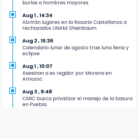
Escuelas de Molcaxac y Tehuitzingo anuncian
burlas a hombres mayores
inscripciones 2026-2027
Aug 1 , 14:34
14:49
Abrirán lugares en la Rosario Castellanos a
Basura da mala imagen a la feria de San
rechazados UNAM: Sheinbaum
Salvador El Seco
Aug 2 , 15:36
14:36
Calendario lunar de agosto trae luna llena y
Inician las finales del Campeonato Nacional
eclipse
Infantil, Juvenil y de Escaramuzas Puebla
2026
Aug 1 , 10:07
Asesinan a ex regidor por Morena en
14:32
Amozoc
Sheinbaum destaca reducción de inflación
anual de 3.12 % en julio
Aug 3 , 9:48
CMIC busca privatizar el manejo de la basura
14:18
en Puebla
Cañeros de Atencingo siguen sin recibir
pagos tras concluir la zafra
Aug 1 , 13:13
Feria de Teziutlán 2026: inicia con 16 días de
14:06
actividades en la Sierra Nororiental
Piden ayuda en Chignahuapan para