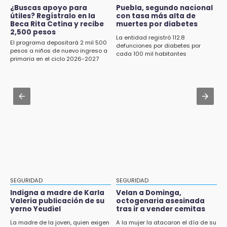
Jul 31 , 19:05
¿Buscas apoyo para
Puebla, segundo nacional
11:47
útiles? Regístralo en la
con tasa más alta de
Advierten sanciones para unidades
Beca Rita Cetina y recibe
muertes por diabetes
¿Vas a remodelar? Infonavit te presta hasta
eléctricas en Tehuacán
2,500 pesos
71 mil pesos en 2026
La entidad registró 112.8
El programa depositará 2 mil 500
defunciones por diabetes por
Aug 1 , 15:59
pesos a niños de nuevo ingreso a
cada 100 mil habitantes
11:43
primaria en el ciclo 2026-2027
Muere hermano del alcalde durante
Icatep abre 6 cursos desde 600 pesos:
maniobras en carretera de Tlaxco
checa fechas y cómo inscribirte
Aug 1 , 14:04
11:34
Protección Civil dictaminó seguro el mástil de
Choque de autobús vs tráiler en autopista
Los Voladores de Papantla en Izúcar de
Tlaxco-Tejocotal deja 20 heridos
Matamoros tras 24 de julio
11:19
Rommel, reo que murió en San Miguel, sufrió
un infarto: SSP
11:11
SEGURIDAD
SEGURIDAD
Tragedia en Tehuacán; adolescente fallece
Indigna a madre de Karla
Velan a Dominga,
al ser arrollado en ciclovía
Valeria publicación de su
octogenaria asesinada
yerno Yeudiel
tras ir a vender cemitas
11:04
La madre de la joven, quien exigen
A la mujer la atacaron el día de su