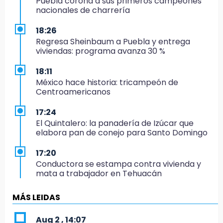
Puebla corona a sus primeros campeones
nacionales de charrería
18:26
Regresa Sheinbaum a Puebla y entrega
viviendas: programa avanza 30 %
18:11
México hace historia: tricampeón de
Centroamericanos
17:24
El Quintalero: la panadería de Izúcar que
elabora pan de conejo para Santo Domingo
17:20
Conductora se estampa contra vivienda y
mata a trabajador en Tehuacán
17:18
MÁS LEIDAS
Advierten sanciones por estacionarse en
avenida de Tlatlauquitepec
Aug 2 , 14:07