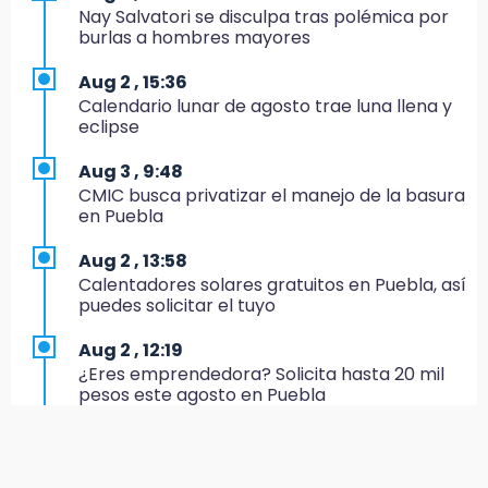
Nay Salvatori se disculpa tras polémica por
17:15
burlas a hombres mayores
Profeco suspende Cimera Gym Club en
Cholula tras detectar cinco irregularidades
Aug 2 , 15:36
Calendario lunar de agosto trae luna llena y
16:51
eclipse
Recuperan espacios deportivos en La
Libertad
Aug 3 , 9:48
CMIC busca privatizar el manejo de la basura
16:45
en Puebla
Sheinbaum entrega tarjetas de Pensión
Mujeres Bienestar en Naucalpan
Aug 2 , 13:58
Calentadores solares gratuitos en Puebla, así
14:45
puedes solicitar el tuyo
Ejecutan a dos hombres dentro de un
domicilio en Tlalancaleca, cerca de la
Aug 2 , 12:19
México-Puebla
¿Eres emprendedora? Solicita hasta 20 mil
pesos este agosto en Puebla
14:25
Más de 100 entrenadores buscan
Aug 1 , 20:23
certificación
AMIZ cerró ciclo 2026 con prácticas militares
en selva de Veracruz