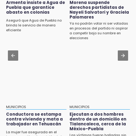
Chignautla como destino turístico estatal
Armenta insiste a Agua de
Morena suspende
20:03
Puebla que garantice
derechos partidistas de
Sophie Cunningham, la figura que encendió la
abasto en colonias
Nayeli Salvatori y Graciela
Aug 2 , 12:04
WNBA
Palomares
Gas LP baja en Puebla, aprovecha el precio
Aseguró que Agua de Puebla no
Ya no podrán votar ni ser votadas
esta semana
brinda le servicio de manera
en procesos del partido ni aspirar
eficiente
a competir bajo su nombre en
Aug 2 , 11:35
elecciones
Patrulla de Santa Isabel Cholula choca
contra puente en la Puebla-Atlixco
Aug 2 , 14:06
Identifican a dos víctimas de fatal volcadura
en barranco de Pantepec
MUNICIPIOS
MUNICIPIOS
Conductora se estampa
Ejecutan a dos hombres
contra vivienda y mata a
dentro de un domicilio en
trabajador en Tehuacán
Tlalancaleca, cerca de la
México-Puebla
La mujer fue asegurada en el
Las víctimas fueron halladas sin