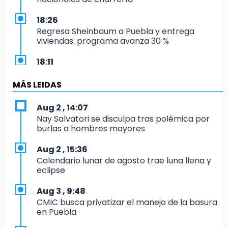
18:26
Regresa Sheinbaum a Puebla y entrega
viviendas: programa avanza 30 %
18:11
México hace historia: tricampeón de
Centroamericanos
MÁS LEIDAS
17:24
Aug 2 , 14:07
El Quintalero: la panadería de Izúcar que
Nay Salvatori se disculpa tras polémica por
elabora pan de conejo para Santo Domingo
burlas a hombres mayores
17:20
Aug 2 , 15:36
Conductora se estampa contra vivienda y
Calendario lunar de agosto trae luna llena y
mata a trabajador en Tehuacán
eclipse
17:18
Aug 3 , 9:48
Advierten sanciones por estacionarse en
CMIC busca privatizar el manejo de la basura
avenida de Tlatlauquitepec
en Puebla