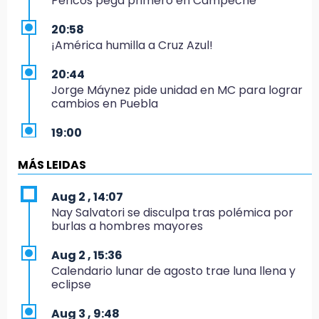
Pericos pega primero en Campeche
20:58
¡América humilla a Cruz Azul!
20:44
Jorge Máynez pide unidad en MC para lograr
cambios en Puebla
19:00
Puebla corona a sus primeros campeones
nacionales de charrería
MÁS LEIDAS
18:26
Aug 2 , 14:07
Regresa Sheinbaum a Puebla y entrega
Nay Salvatori se disculpa tras polémica por
viviendas: programa avanza 30 %
burlas a hombres mayores
18:11
Aug 2 , 15:36
México hace historia: tricampeón de
Calendario lunar de agosto trae luna llena y
Centroamericanos
eclipse
17:24
Aug 3 , 9:48