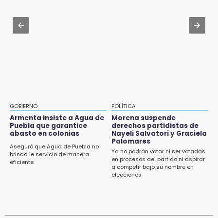
aeropuerto; 4 de los 12 nuevos peligran
Aug 2 , 12:04
Gas LP baja en Puebla, aprovecha el precio
esta semana
GOBIERNO
POLÍTICA
Armenta insiste a Agua de
Morena suspende
Puebla que garantice
derechos partidistas de
abasto en colonias
Nayeli Salvatori y Graciela
Palomares
Aseguró que Agua de Puebla no
Ya no podrán votar ni ser votadas
brinda le servicio de manera
en procesos del partido ni aspirar
eficiente
a competir bajo su nombre en
elecciones