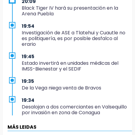
20:09
Black Tiger IV hará su presentación en la
Arena Puebla
19:54
Investigación de ASE a Tlatehui y Cuautle no
es politiquería, es por posible desfalco al
erario
19:45
Estado invertirá en unidades médicas del
IMSS-Bienestar y el SEDIF
19:35
De la Vega niega venta de Bravos
19:34
Desalojan a dos comerciantes en Valsequillo
por invasión en zona de Conagua
19:18
MÁS LEIDAS
Bancada morenista, sin estrategia para