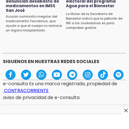
denuncian desabasto de
electoral del programa
Regístrate a la clase gratuita de ballet con
medicamentos en IMSS
Agua para el Bienestar
San José
Elisa Carrillo en Puebla
La titular de la Secretaría de
Acusan suministro irregular del
Bienestar indicó que la petición de
medicamento Tacrolimus, que
14:43
INE a los ciudadanos es para
ayuda a que el cuerpo no rechace
comprobar gastos
Conductor de Atencingo resulta lesionado al
un órgano trasplantado
volcar en libramiento de Tepeojuma
14:40
Tres incendios movilizan a Bomberos y
Protección Civil en menos de 24 horas
SIGUENOS EN NUESTRAS REDES SOCIALES
e-consulta Es una marca registrada, propiedad de
CONTRACORRIENTE
aviso de privacidad de e-consulta