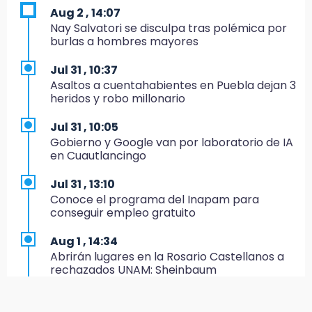
meter a Puebla en Ley de Egresos 2027
Aug 2 , 14:07
Nay Salvatori se disculpa tras polémica por
18:54
burlas a hombres mayores
Gobierno rehabilitará el drenaje del Hospital
de Especialidades del Issstep
Jul 31 , 10:37
Asaltos a cuentahabientes en Puebla dejan 3
18:49
heridos y robo millonario
Sujeto asalta banco en Plaza Dorada tras
amenazar con supuesto explosivo
Jul 31 , 10:05
Gobierno y Google van por laboratorio de IA
18:43
en Cuautlancingo
Renuncia Norman Campos, responsable de
ciclovías de Chedraui
Jul 31 , 13:10
Conoce el programa del Inapam para
18:13
conseguir empleo gratuito
Pacientes trasplantados denuncian
desabasto de medicamentos en IMSS San
Aug 1 , 14:34
José
Abrirán lugares en la Rosario Castellanos a
rechazados UNAM: Sheinbaum
17:45
Procede obra del FAISPIAM en Zapotitlán
Jul 31 , 12:59
Salinas tras conflicto por predio