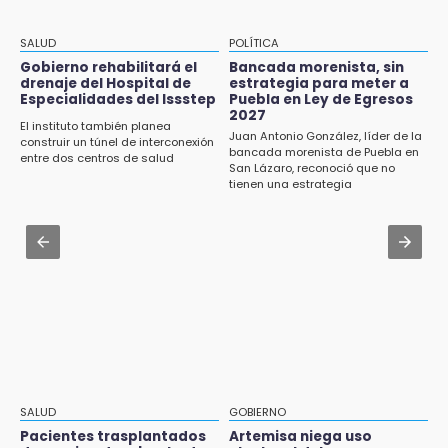
¿Se va? Real Madrid anunció que no igualaran
el precio por Vinícius Jr.
15:21
SALUD
POLÍTICA
Texmelucan contará con más de 500
Jul 31 , 13:46
Gobierno rehabilitará el
Bancada morenista, sin
cámaras de videovigilancia
drenaje del Hospital de
estrategia para meter a
Certifícate como operador de transporte en
Especialidades del Issstep
Puebla en Ley de Egresos
Icatep
2027
15:08
El instituto también planea
Juan Antonio González, líder de la
Huitzilan de Serdán espera hasta 30 mil
construir un túnel de interconexión
Jul 31 , 13:35
bancada morenista de Puebla en
visitantes en feria
entre dos centros de salud
San Lázaro, reconoció que no
El mexicano Karim López firma contrato
tienen una estrategia
multianual con Memphis Grizzlies
15:07
Rastro de Atlixco descarta clembuterol y
Jul 31 , 15:22
alerta por mataderos clandestinos
Luis Miguel sorprende con su regreso como
imagen de Coca-Cola
15:03
Cholula estrena agenda cultural con siete
actividades
15:01
Gobierno de Puebla respaldará Concejo
Municipal de Acatlán si avala Congreso
SALUD
GOBIERNO
Pacientes trasplantados
Artemisa niega uso
14:56