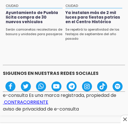
11:34
CIUDAD
CIUDAD
Choque de autobús vs tráiler en autopista
Tlaxco-Tejocotal deja 20 heridos
Ayuntamiento de Puebla
Ya instalan más de 2 mil
licita compra de 30
luces para fiestas patrias
nuevos vehículos
en el Centro Histórico
11:19
Rommel, reo que murió en San Miguel, sufrió
Serán camionetas recolectoras de
Se repetirá la operatividad de los
basura y unidades para pasajeros
festejos de septiembre del año
un infarto: SSP
pasado
11:11
Tragedia en Tehuacán; adolescente fallece
al ser arrollado en ciclovía
SIGUENOS EN NUESTRAS REDES SOCIALES
e-consulta Es una marca registrada, propiedad de
CONTRACORRIENTE
aviso de privacidad de e-consulta