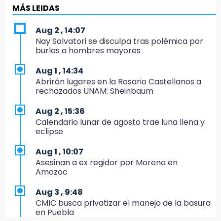
16:01
MÁS LEIDAS
¡El Lobo Mexicano está de vuelta!
Aug 2 , 14:07
15:49
Nay Salvatori se disculpa tras polémica por
Indigna a madre de Karla Valeria publicación
burlas a hombres mayores
de su yerno Yeudiel
Aug 1 , 14:34
15:19
Abrirán lugares en la Rosario Castellanos a
Clausuran locales del mercado de
rechazados UNAM: Sheinbaum
Huauchinango; locatarios exigen soluciones
Aug 2 , 15:36
14:55
Calendario lunar de agosto trae luna llena y
Escuelas de Molcaxac y Tehuitzingo anuncian
eclipse
inscripciones 2026-2027
Aug 1 , 10:07
14:49
Asesinan a ex regidor por Morena en
Basura da mala imagen a la feria de San
Amozoc
Salvador El Seco
Aug 3 , 9:48
14:36
CMIC busca privatizar el manejo de la basura
Inician las finales del Campeonato Nacional
en Puebla
Infantil, Juvenil y de Escaramuzas Puebla