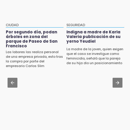
Aug 1 , 20:23
12:08
AMIZ cerró ciclo 2026 con prácticas militares
¿Buscas apoyo para útiles? Regístralo en la
en selva de Veracruz
Beca Rita Cetina y recibe 2,500 pesos
CIUDAD
SEGURIDAD
Jul 31 , 19:05
Por segundo día, podan
Indigna a madre de Karla
12:07
árboles en zona del
Valeria publicación de su
Advierten sanciones para unidades
parque de Paseo de San
yerno Yeudiel
Profeco clausura Cimera Gym Club, de Club
eléctricas en Tehuacán
Francisco
Alpha, en San Pedro Cholula
La madre de la joven, quien exigen
Las labores las realiza personal
que el caso se investigue como
Aug 1 , 15:59
de una empresa privada, esto tras
feminicidio, señaló que la pareja
12:06
la compra por parte del
Muere hermano del alcalde durante
de su hija dio un posicionamiento
Toma precauciones por lluvias fuertes en
empresario Carlos Slim
maniobras en carretera de Tlaxco
en redes
Puebla este fin de semana
Aug 1 , 14:04
11:47
Protección Civil dictaminó seguro el mástil de
¿Vas a remodelar? Infonavit te presta hasta
Los Voladores de Papantla en Izúcar de
71 mil pesos en 2026
Matamoros tras 24 de julio
11:43
Icatep abre 6 cursos desde 600 pesos:
checa fechas y cómo inscribirte