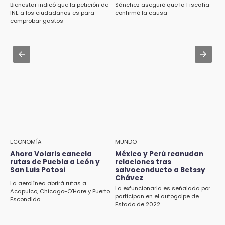
Bienestar indicó que la petición de
Sánchez aseguró que la Fiscalía
de Especialidades del Issstep
Jul 31 , 13:35
INE a los ciudadanos es para
confirmó la causa
El mexicano Karim López firma contrato
comprobar gastos
18:49
multianual con Memphis Grizzlies
Sujeto asalta banco en Plaza Dorada tras
amenazar con supuesto explosivo
Jul 31 , 15:22
Luis Miguel sorprende con su regreso como
18:43
imagen de Coca-Cola
Renuncia Norman Campos, responsable de
ciclovías de Chedraui
18:13
Pacientes trasplantados denuncian
desabasto de medicamentos en IMSS San
José
ECONOMÍA
MUNDO
Ahora Volaris cancela
México y Perú reanudan
17:45
rutas de Puebla a León y
relaciones tras
Procede obra del FAISPIAM en Zapotitlán
San Luis Potosí
salvoconducto a Betssy
Chávez
Salinas tras conflicto por predio
La aerolínea abrirá rutas a
La exfuncionaria es señalada por
Acapulco, Chicago-O’Hare y Puerto
participan en el autogolpe de
17:21
Escondido
Estado de 2022
Prevalece trabajo infantil en Tehuacán,
cruceros los más reportados