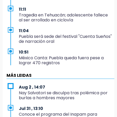
11:11
Tragedia en Tehuacán; adolescente fallece
al ser arrollado en ciclovía
11:04
Puebla será sede del festival "Cuenta Sueños"
de narración oral
10:51
México Canta: Puebla queda fuera pese a
lograr 470 registros
10:38
MÁS LEIDAS
Muestra Estatal PECDA 2026 reúne 42
proyectos artísticos en Puebla
Aug 2 , 14:07
Nay Salvatori se disculpa tras polémica por
9:43
burlas a hombres mayores
Pericos de Puebla cierran con derrota y van
por Campeche
Jul 31 , 13:10
Conoce el programa del Inapam para
9:21