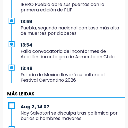
IBERO Puebla abre sus puertas con la
primera edición de FLIP
13:59
Puebla, segundo nacional con tasa más alta
de muertes por diabetes
13:54
Falla convocatoria de inconformes de
Acatlán durante gira de Armenta en Chila
13:48
Estado de México llevará su cultura al
Festival Cervantino 2026
13:26
MÁS LEIDAS
Ya instalan más de 2 mil luces para fiestas
patrias en el Centro Histórico
Aug 2 , 14:07
Nay Salvatori se disculpa tras polémica por
12:55
burlas a hombres mayores
Aranza López, la poblana que tocó la gloria