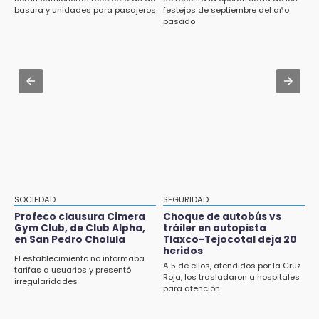
Sí hay medicinas para trasplantados en San
pesos este agosto en Puebla
basura y unidades para pasajeros
festejos de septiembre del año
José: IMSS Puebla, tras protestas
pasado
Aug 1 , 16:10
8:23
Puebla, séptimo del país con más clínicas y
Lobos Puebla cae, pero deja todo en la duela
hospitales privados
8:07
Aug 1 , 11:17
Ahora Volaris cancela rutas de Puebla a León
Buscan a Antonio Méndez tras hallar sin vida
y San Luis Potosí
a su hijastro en Atzitzihuacan
7:58
Portland golea al Puebla en la Leagues Cup
7:42
SOCIEDAD
SEGURIDAD
México y Perú reanudan relaciones tras
Profeco clausura Cimera
Choque de autobús vs
salvoconducto a Betssy Chávez
Gym Club, de Club Alpha,
tráiler en autopista
en San Pedro Cholula
Tlaxco-Tejocotal deja 20
heridos
21:58
El establecimiento no informaba
A 5 de ellos, atendidos por la Cruz
¡México, campeón de oro!
tarifas a usuarios y presentó
Roja, los trasladaron a hospitales
irregularidades
para atención
21:26
Mezcal y artesanías de palma frenan la