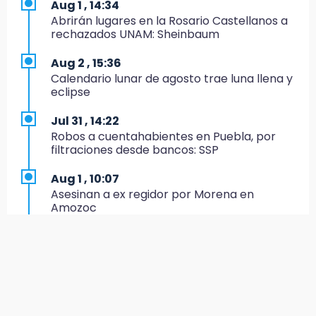
Aug 1 , 14:34
12:49
Abrirán lugares en la Rosario Castellanos a
Condenan en San José Miahuatlán a hombre
rechazados UNAM: Sheinbaum
por portación de metanfetamina
Aug 2 , 15:36
12:48
Calendario lunar de agosto trae luna llena y
Ayuntamiento de Puebla licita compra de 30
eclipse
nuevos vehículos
Jul 31 , 14:22
12:08
Robos a cuentahabientes en Puebla, por
¿Buscas apoyo para útiles? Regístralo en la
filtraciones desde bancos: SSP
Beca Rita Cetina y recibe 2,500 pesos
Aug 1 , 10:07
12:07
Asesinan a ex regidor por Morena en
Profeco clausura Cimera Gym Club, de Club
Amozoc
Alpha, en San Pedro Cholula
Aug 1 , 13:13
12:06
Feria de Teziutlán 2026: inicia con 16 días de
Toma precauciones por lluvias fuertes en
actividades en la Sierra Nororiental
Puebla este fin de semana
Aug 3 , 9:48
11:47
CMIC busca privatizar el manejo de la basura