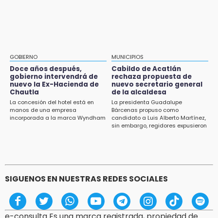
13:59
Huejotzingo tiene nuevo secretario de
Puebla, segundo nacional con tasa más alta
Seguridad Ciudadana: llega otro marino al
de muertes por diabetes
cargo
13:54
Falla convocatoria de inconformes de
GOBIERNO
MUNICIPIOS
Acatlán durante gira de Armenta en Chila
Doce años después,
Cabildo de Acatlán
gobierno intervendrá de
rechaza propuesta de
13:48
nuevo la Ex-Hacienda de
nuevo secretario general
Estado de México llevará su cultura al
Chautla
de la alcaldesa
Festival Cervantino 2026
La concesión del hotel está en
La presidenta Guadalupe
manos de una empresa
Bárcenas propuso como
incorporada a la marca Wyndham
candidato a Luis Alberto Martínez,
13:26
sin embargo, regidores expusieron
Ya instalan más de 2 mil luces para fiestas
su inconformidad ya que fue la
patrias en el Centro Histórico
única propuesta
12:55
Aranza López, la poblana que tocó la gloria
SIGUENOS EN NUESTRAS REDES SOCIALES
e-consulta Es una marca registrada, propiedad de