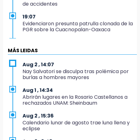
de accidentes
19:07
Evidenciaron presunta patrulla clonada de la
PGR sobre la Cuacnopalan-Oaxaca
19:04
Directora de Orquesta Symphonia UDLAP
MÁS LEIDAS
dirige agrupaciones de talla internacional
Aug 2 , 14:07
18:14
Nay Salvatori se disculpa tras polémica por
EE. UU. Sub-20 avanza a la final de
burlas a hombres mayores
CONCACAF
Aug 1 , 14:34
17:50
Abrirán lugares en la Rosario Castellanos a
Van 17 denuncias por delitos ambientales,
rechazados UNAM: Sheinbaum
pero no hay detenidos por incendios
Aug 2 , 15:36
17:01
Calendario lunar de agosto trae luna llena y
Vecinos de Atlixco-Metepec denuncian
eclipse
inseguridad en caminos alternos por obra
carretera