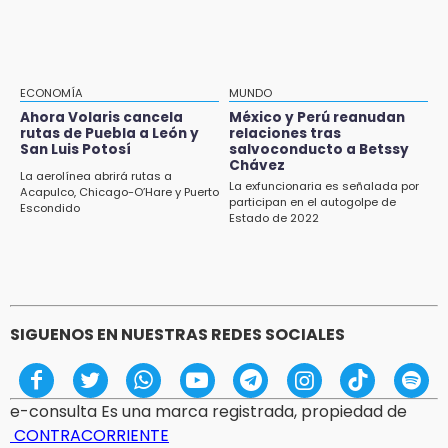
Agua para el Bienestar
15:57
Texmelucan abren convocatoria de Huertos
de Traspatio para grupos vulnerables
ECONOMÍA
MUNDO
Ahora Volaris cancela
México y Perú reanudan
15:43
rutas de Puebla a León y
relaciones tras
Investigan presunta reventa de más de 100
San Luis Potosí
salvoconducto a Betssy
lotes en panteón de Tehuacán
Chávez
La aerolínea abrirá rutas a
La exfuncionaria es señalada por
Acapulco, Chicago-O’Hare y Puerto
participan en el autogolpe de
15:32
Escondido
Estado de 2022
Roban bicicleta en menos de un minuto en
plaza de Libres
SIGUENOS EN NUESTRAS REDES SOCIALES
e-consulta Es una marca registrada, propiedad de
CONTRACORRIENTE