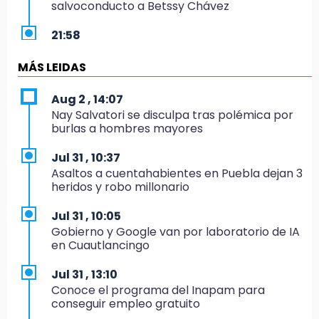
salvoconducto a Betssy Chávez
21:58
¡México, campeón de oro!
MÁS LEIDAS
21:26
Mezcal y artesanías de palma frenan la
Aug 2 , 14:07
migración en Caltepec, Puebla
Nay Salvatori se disculpa tras polémica por
burlas a hombres mayores
21:04
Isaac del Toro seguirá con UAE hasta 2031
Jul 31 , 10:37
Asaltos a cuentahabientes en Puebla dejan 3
20:45
heridos y robo millonario
Pensé que me iban a matar: Alberto narra lo
que vivió en un secuestro exprés
Jul 31 , 10:05
Gobierno y Google van por laboratorio de IA
20:09
en Cuautlancingo
Black Tiger IV hará su presentación en la
Arena Puebla
Jul 31 , 13:10
Conoce el programa del Inapam para
19:54
conseguir empleo gratuito
Investigación de ASE a Tlatehui y Cuautle no