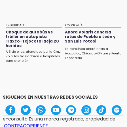
que vivió en un secuestro exprés
20:09
Black Tiger IV hará su presentación en la
Arena Puebla
SEGURIDAD
ECONOMÍA
Choque de autobús vs
Ahora Volaris cancela
19:54
tráiler en autopista
rutas de Puebla a León y
Tlaxco-Tejocotal deja 20
San Luis Potosí
Investigación de ASE a Tlatehui y Cuautle no
heridos
es politiquería, es por posible desfalco al
La aerolínea abrirá rutas a
A 5 de ellos, atendidos por la Cruz
erario
Acapulco, Chicago-O’Hare y Puerto
Roja, los trasladaron a hospitales
Escondido
para atención
19:45
Estado invertirá en unidades médicas del
IMSS-Bienestar y el SEDIF
SIGUENOS EN NUESTRAS REDES SOCIALES
e-consulta Es una marca registrada, propiedad de
CONTRACORRIENTE