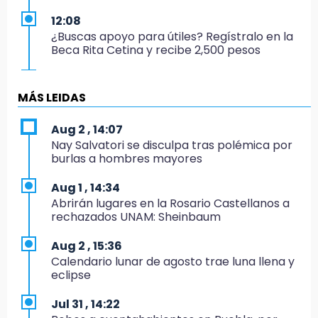
12:08
¿Buscas apoyo para útiles? Regístralo en la
Beca Rita Cetina y recibe 2,500 pesos
12:07
Profeco clausura Cimera Gym Club, de Club
MÁS LEIDAS
Alpha, en San Pedro Cholula
Aug 2 , 14:07
12:06
Nay Salvatori se disculpa tras polémica por
Toma precauciones por lluvias fuertes en
burlas a hombres mayores
Puebla este fin de semana
Aug 1 , 14:34
11:47
Abrirán lugares en la Rosario Castellanos a
¿Vas a remodelar? Infonavit te presta hasta
rechazados UNAM: Sheinbaum
71 mil pesos en 2026
Aug 2 , 15:36
11:43
Calendario lunar de agosto trae luna llena y
Icatep abre 6 cursos desde 600 pesos:
eclipse
checa fechas y cómo inscribirte
Jul 31 , 14:22
11:34