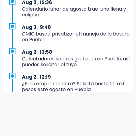
Aug 2 , 15:36
Conductora se estampa contra vivienda y
Calendario lunar de agosto trae luna llena y
mata a trabajador en Tehuacán
eclipse
17:18
Aug 3 , 9:48
Advierten sanciones por estacionarse en
CMIC busca privatizar el manejo de la basura
avenida de Tlatlauquitepec
en Puebla
17:15
Aug 2 , 13:58
Profeco suspende Cimera Gym Club en
Calentadores solares gratuitos en Puebla, así
Cholula tras detectar cinco irregularidades
puedes solicitar el tuyo
16:51
Aug 2 , 12:19
Recuperan espacios deportivos en La
¿Eres emprendedora? Solicita hasta 20 mil
Libertad
pesos este agosto en Puebla
16:45
Aug 2 , 12:34
Sheinbaum entrega tarjetas de Pensión
Alumnos de la AMIZ Puebla son forzados a
Mujeres Bienestar en Naucalpan
reproducir violencias: activista
14:45
Aug 2 , 14:47
Ejecutan a dos hombres dentro de un
Gobierno de Puebla contrató al Inecol para