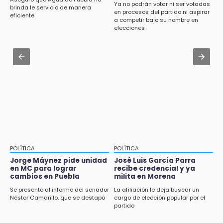
Ya no podrán votar ni ser votadas
estigmatizar a adultos mayores
brinda le servicio de manera
en procesos del partido ni aspirar
eficiente
a competir bajo su nombre en
Aug 2 , 12:04
elecciones
Gas LP baja en Puebla, aprovecha el precio
esta semana
Aug 3 , 18:05
Gobierno busca nuevos vuelos para
aeropuerto; 4 de los 12 nuevos peligran
POLÍTICA
POLÍTICA
Jorge Máynez pide unidad
José Luis García Parra
en MC para lograr
recibe credencial y ya
cambios en Puebla
milita en Morena
Se presentó al informe del senador
La afiliación le deja buscar un
Néstor Camarillo, que se destapó
cargo de elección popular por el
partido