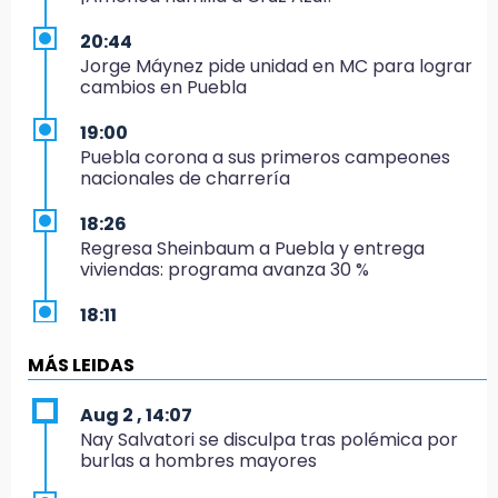
20:44
Jorge Máynez pide unidad en MC para lograr
cambios en Puebla
19:00
Puebla corona a sus primeros campeones
nacionales de charrería
18:26
Regresa Sheinbaum a Puebla y entrega
viviendas: programa avanza 30 %
18:11
México hace historia: tricampeón de
Centroamericanos
MÁS LEIDAS
17:24
Aug 2 , 14:07
El Quintalero: la panadería de Izúcar que
Nay Salvatori se disculpa tras polémica por
elabora pan de conejo para Santo Domingo
burlas a hombres mayores
17:20