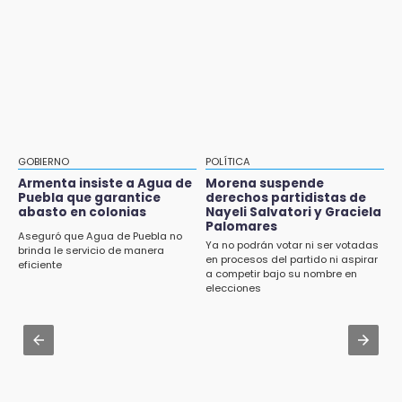
¡Comienza el camino! Pericos abre la serie
Identifican a dos víctimas de fatal volcadura
ante Campeche
en barranco de Pantepec
9:18
Aug 2 , 15:46
Sheinbaum llega a Puebla para encabezar
Mujeres de Coapan celebran su cultura en la
programas de vivienda y reforestación
Carrera de la Tortilla
9:03
Aug 2 , 10:42
Muere Jorge Messi
Cartonería da vida a la gastronomía en
GOBIERNO
POLÍTICA
desfile de mojigangas de Atlixco 2026
Armenta insiste a Agua de
Morena suspende
8:21
Puebla que garantice
derechos partidistas de
¡México vuelve a los Olímpicos!
abasto en colonias
Nayeli Salvatori y Graciela
Aug 3 , 22:11
Palomares
CDH pide a Palomares y Nay Salvatori no
Aseguró que Agua de Puebla no
Ya no podrán votar ni ser votadas
estigmatizar a adultos mayores
brinda le servicio de manera
en procesos del partido ni aspirar
eficiente
a competir bajo su nombre en
Aug 2 , 12:04
elecciones
Gas LP baja en Puebla, aprovecha el precio
esta semana
Aug 3 , 18:05
Gobierno busca nuevos vuelos para
aeropuerto; 4 de los 12 nuevos peligran