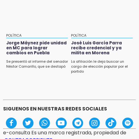
POLÍTICA
POLÍTICA
Jorge Máynez pide unidad
José Luis García Parra
en MC para lograr
recibe credencial y ya
cambios en Puebla
milita en Morena
Se presentó al informe del senador
La afiliación le deja buscar un
Néstor Camarillo, que se destapó
cargo de elección popular por el
partido
SIGUENOS EN NUESTRAS REDES SOCIALES
e-consulta Es una marca registrada, propiedad de