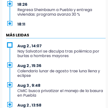
18:26
Regresa Sheinbaum a Puebla y entrega
viviendas: programa avanza 30 %
18:11
México hace historia: tricampeón de
Centroamericanos
MÁS LEIDAS
17:24
Aug 2 , 14:07
El Quintalero: la panadería de Izúcar que
Nay Salvatori se disculpa tras polémica por
elabora pan de conejo para Santo Domingo
burlas a hombres mayores
17:20
Aug 2 , 15:36
Conductora se estampa contra vivienda y
Calendario lunar de agosto trae luna llena y
mata a trabajador en Tehuacán
eclipse
17:18
Aug 3 , 9:48
Advierten sanciones por estacionarse en
CMIC busca privatizar el manejo de la basura
avenida de Tlatlauquitepec
en Puebla
17:15
Aug 2 , 13:58