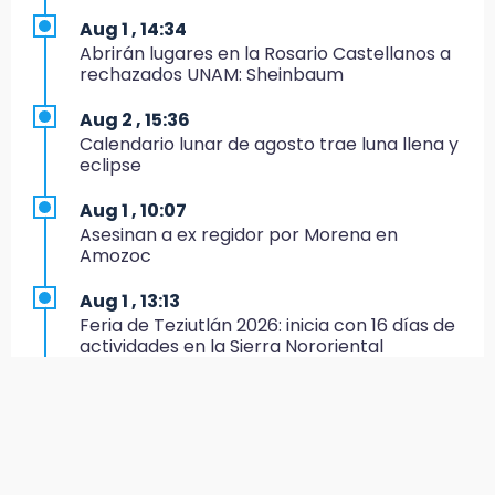
Delegado de Bienestar ofrece asamblea de
Aug 1 , 14:34
Morena en oficinas de Cohuecan
Abrirán lugares en la Rosario Castellanos a
rechazados UNAM: Sheinbaum
16:13
Cabildo de Acatlán rechaza propuesta de
Aug 2 , 15:36
nuevo secretario general de la alcaldesa
Calendario lunar de agosto trae luna llena y
eclipse
16:05
Doce años después, gobierno intervendrá de
Aug 1 , 10:07
nuevo la Ex-Hacienda de Chautla
Asesinan a ex regidor por Morena en
Amozoc
16:01
¡El Lobo Mexicano está de vuelta!
Aug 1 , 13:13
Feria de Teziutlán 2026: inicia con 16 días de
15:49
actividades en la Sierra Nororiental
Indigna a madre de Karla Valeria publicación
de su yerno Yeudiel
Aug 3 , 9:48
CMIC busca privatizar el manejo de la basura
15:19
en Puebla
Clausuran locales del mercado de
Huauchinango; locatarios exigen soluciones
Aug 2 , 13:58