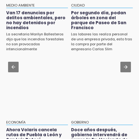
patrias en el Centro Histórico
Aug 1 , 17:15
MEDIO AMBIENTE
CIUDAD
Costó $403 mil rehabilitar accesos de
Van 17 denuncias por
Por segundo día, podan
12:55
Traumatología y Ortopedia del IMSS
delitos ambientales, pero
árboles en zona del
Aranza López, la poblana que tocó la gloria
no hay detenidos por
parque de Paseo de San
incendios
Francisco
Aug 2 , 14:47
12:49
La secretaria Marilyn Ballesteros
Las labores las realiza personal
Gobierno de Puebla contrató al Inecol para
Condenan en San José Miahuatlán a hombre
dijo que los incendios forestales
de una empresa privada, esto tras
elaborar la MIA del Cablebús
no son provocados
la compra por parte del
por portación de metanfetamina
intencionalmente
empresario Carlos Slim
Aug 1 , 17:36
12:48
Alcaldesa exhibe patrullas tras polémico
Ayuntamiento de Puebla licita compra de 30
accidente en Chiautzingo
nuevos vehículos
12:08
¿Buscas apoyo para útiles? Regístralo en la
Beca Rita Cetina y recibe 2,500 pesos
12:07
Profeco clausura Cimera Gym Club, de Club
Alpha, en San Pedro Cholula
ECONOMÍA
GOBIERNO
Ahora Volaris cancela
Doce años después,
12:06
rutas de Puebla a León y
gobierno intervendrá de