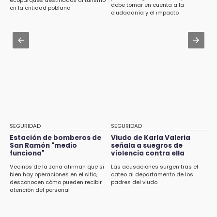
Aug 4 , 18:01
debe tomar en cuenta a la
14:26
en la entidad poblana
ciudadanía y el impacto
Aguas negras reavivan polémica en Alpha 2
Dos peregrinas resultan heridas tras ser
ambiental
atropelladas en Chalchicomula de Sesma
Aug 6 , 16:48
Puebla lista para el Campeonato Nacional de
14:03
Béisbol Pre-Iniciación 5-6 Años 2026
Soy una antes y después: Salvatori tras
proceso sancionador de Morena
13:58
¡Celebró y cayó al túnel!
13:50
SEGURIDAD
SEGURIDAD
Familia de menor golpea a presunto
acosador sexual en Santa Lucía 5
Estación de bomberos de
Viudo de Karla Valeria
San Ramón "medio
señala a suegros de
funciona"
violencia contra ella
13:49
Vecinos de la zona afirman que si
Las acusaciones surgen tras el
Liz Sánchez niega cargo de Maribel Ruiz
bien hay operaciones en el sitio,
cateo al departamento de los
dentro del PT en Huauchinango
desconocen cómo pueden recibir
padres del viudo
atención del personal
13:32
Paso de Cortés ahora será Paso de los