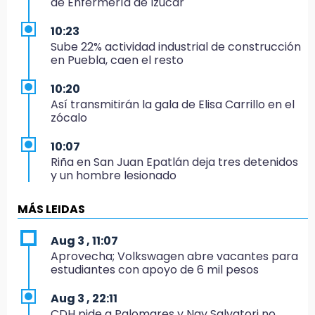
de Enfermería de Izúcar
10:23
Sube 22% actividad industrial de construcción
en Puebla, caen el resto
10:20
Así transmitirán la gala de Elisa Carrillo en el
zócalo
10:07
Riña en San Juan Epatlán deja tres detenidos
y un hombre lesionado
9:54
MÁS LEIDAS
Evita estas calles cerradas en Puebla hasta
el viernes 14
Aug 3 , 11:07
Aprovecha; Volkswagen abre vacantes para
9:47
estudiantes con apoyo de 6 mil pesos
Asesinan a balazos a hombre de Tlachichuca
en carretera Acatzingo-El Seco
Aug 3 , 22:11
CDH pide a Palomares y Nay Salvatori no