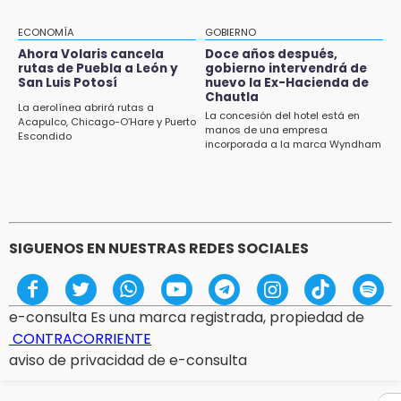
Condenan en San José Miahuatlán a hombre
por portación de metanfetamina
ECONOMÍA
GOBIERNO
Ahora Volaris cancela
Doce años después,
12:48
rutas de Puebla a León y
gobierno intervendrá de
San Luis Potosí
nuevo la Ex-Hacienda de
Ayuntamiento de Puebla licita compra de 30
Chautla
nuevos vehículos
La aerolínea abrirá rutas a
La concesión del hotel está en
Acapulco, Chicago-O’Hare y Puerto
manos de una empresa
Escondido
12:08
incorporada a la marca Wyndham
¿Buscas apoyo para útiles? Regístralo en la
Beca Rita Cetina y recibe 2,500 pesos
SIGUENOS EN NUESTRAS REDES SOCIALES
e-consulta Es una marca registrada, propiedad de
CONTRACORRIENTE
aviso de privacidad de e-consulta