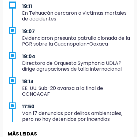
19:11
En Tehuacán cercaron a víctimas mortales
de accidentes
19:07
Evidenciaron presunta patrulla clonada de la
PGR sobre la Cuacnopalan-Oaxaca
19:04
Directora de Orquesta Symphonia UDLAP
dirige agrupaciones de talla internacional
18:14
EE. UU. Sub-20 avanza a la final de
CONCACAF
17:50
Van 17 denuncias por delitos ambientales,
pero no hay detenidos por incendios
17:01
MÁS LEIDAS