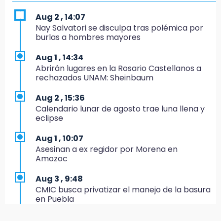
Vecinos de Atlixco-Metepec denuncian
inseguridad en caminos alternos por obra
Aug 2 , 14:07
carretera
Nay Salvatori se disculpa tras polémica por
burlas a hombres mayores
16:52
Vacían negocio de ropa en Tehuacán;
Aug 1 , 14:34
pérdidas superan los 100 mil pesos
Abrirán lugares en la Rosario Castellanos a
rechazados UNAM: Sheinbaum
16:49
Volcadura de tráiler provoca cierre total en
Aug 2 , 15:36
autopista Orizaba-Puebla
Calendario lunar de agosto trae luna llena y
eclipse
16:48
Por segundo día, podan árboles en zona del
Aug 1 , 10:07
parque de Paseo de San Francisco
Asesinan a ex regidor por Morena en
Amozoc
16:30
Delegado de Bienestar ofrece asamblea de
Aug 3 , 9:48
Morena en oficinas de Cohuecan
CMIC busca privatizar el manejo de la basura
en Puebla
16:13
Cabildo de Acatlán rechaza propuesta de
Aug 1 , 13:13