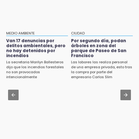
primera edición de FLIP
Aug 2 , 14:47
Gobierno de Puebla contrató al Inecol para
13:59
elaborar la MIA del Cablebús
Puebla, segundo nacional con tasa más alta
de muertes por diabetes
Aug 2 , 12:34
MEDIO AMBIENTE
CIUDAD
Alumnos de la AMIZ Puebla son forzados a
Van 17 denuncias por
Por segundo día, podan
13:54
reproducir violencias: activista
delitos ambientales, pero
árboles en zona del
Falla convocatoria de inconformes de
no hay detenidos por
parque de Paseo de San
Acatlán durante gira de Armenta en Chila
incendios
Francisco
Aug 1 , 17:36
La secretaria Marilyn Ballesteros
Las labores las realiza personal
Alcaldesa exhibe patrullas tras polémico
13:48
dijo que los incendios forestales
de una empresa privada, esto tras
accidente en Chiautzingo
no son provocados
la compra por parte del
Estado de México llevará su cultura al
intencionalmente
empresario Carlos Slim
Festival Cervantino 2026
Aug 1 , 11:48
Huejotzingo tiene nuevo secretario de
13:26
Seguridad Ciudadana: llega otro marino al
Ya instalan más de 2 mil luces para fiestas
cargo
patrias en el Centro Histórico
12:55
Aranza López, la poblana que tocó la gloria
12:49