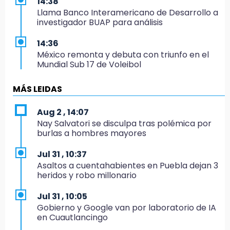
14:38
Llama Banco Interamericano de Desarrollo a
investigador BUAP para análisis
14:36
México remonta y debuta con triunfo en el
Mundial Sub 17 de Voleibol
14:34
MÁS LEIDAS
Ahorra en el regreso a clases con esta guía
de Profeco
Aug 2 , 14:07
Nay Salvatori se disculpa tras polémica por
14:33
burlas a hombres mayores
Recuperan taxi robado abandonado en la
colonia Amatitlanes, Izúcar de Matamoros
Jul 31 , 10:37
Asaltos a cuentahabientes en Puebla dejan 3
14:31
heridos y robo millonario
Regístrate en el Programa de Apoyo al
Empleo en Puebla
Jul 31 , 10:05
Gobierno y Google van por laboratorio de IA
14:30
en Cuautlancingo
Presentan las 10 primeras conclusiones