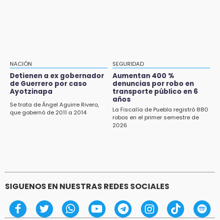
Adrián Vergara Gómez llegaría como nuevo
11:24
delegado de Gobernación en Izúcar
Soles no bajará la guardia tras vencer a
Lobos
11:21
Clausuran 51 locales abandonados del
NACIÓN
SEGURIDAD
Mercado Municipal de Huauchinango
Detienen a ex gobernador
Aumentan 400 %
de Guerrero por caso
denuncias por robo en
11:03
Ayotzinapa
transporte público en 6
Ataque a balazos contra vivienda alarma a
años
Se trata de Ángel Aguirre Rivero,
vecinos de Izúcar de Matamoros
La Fiscalía de Puebla registró 880
que gobernó de 2011 a 2014
robos en el primer semestre de
2026
10:41
Sequía y robo de elotes agravan crisis de
productores en Valle de Serdán
10:15
Volaris ofertará vuelos a Chicago, Acapulco y
SIGUENOS EN NUESTRAS REDES SOCIALES
Puerto Escondido desde Puebla