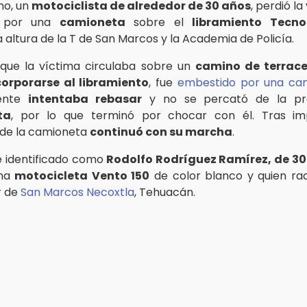
ho, un
motociclista de alrededor de 30 años
, perdió la
o por una
camioneta
sobre el
libramiento Tecno
la altura de la T de San Marcos y la Academia de Policía.
que la víctima circulaba sobre un
camino de terrace
corporarse al libramiento
, fue
embestido por una ca
ente
intentaba rebasar
y no se percató de la pre
ta
, por lo que terminó por chocar con él. Tras imp
de la camioneta
continuó con su marcha
.
ue identificado como
Rodolfo Rodríguez Ramírez, de 30
una
motocicleta Vento 150
de color blanco y quien ra
ar de
San Marcos Necoxtla
, Tehuacán.