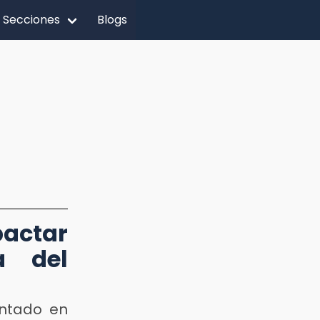
Secciones
Blogs
actar
a del
entado en