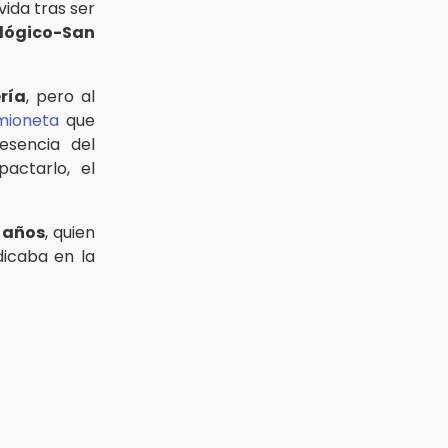
 vida tras ser
lógico-San
ría
, pero al
mioneta
que
sencia del
actarlo, el
 años
, quien
dicaba en la