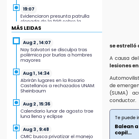
19:07
Evidenciaron presunta patrulla
clonada de la PGR sobre la
Cuacnopalan-Oaxaca
MÁS LEIDAS
19:04
Aug 2 , 14:07
se estrelló
Directora de Orquesta Symphonia
Nay Salvatori se disculpa tras
UDLAP dirige agrupaciones de talla
polémica por burlas a hombres
internacional
A causa del
mayores
lesiones en
18:14
Aug 1 , 14:34
EE. UU. Sub-20 avanza a la final de
Automovilis
Abrirán lugares en la Rosario
CONCACAF
de emergenc
Castellanos a rechazados UNAM:
Sheinbaum
(SUMA) ac
17:50
conductor.
Van 17 denuncias por delitos
Aug 2 , 15:36
ambientales, pero no hay
Calendario lunar de agosto trae
detenidos por incendios
luna llena y eclipse
Te puede i
Balean a 
17:01
Aug 3 , 9:48
copil...
Vecinos de Atlixco-Metepec
CMIC busca privatizar el manejo
denuncian inseguridad en