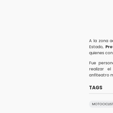
13:26
Ya instalan más de 2 mil luces
para fiestas patrias en el Centro
Histórico
12:55
Aranza López, la poblana que tocó
A la zona 
la gloria
Estado,
Pro
quienes con
Fue person
realizar e
anfiteatro 
TAGS
MOTOCICLIS