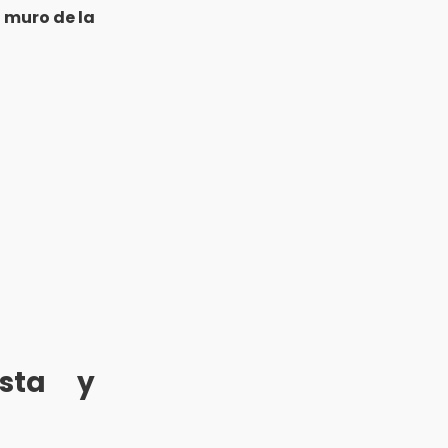
l
muro de la
ista y