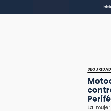
Inici
SEGURIDA
Moto
cont
Perifé
La mujer