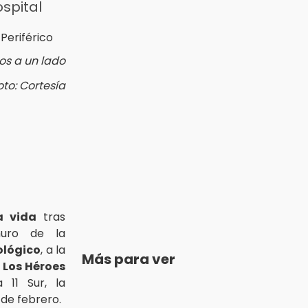
ospital
s a un lado
oto: Cortesía
a vida
tras
muro de la
ológico
, a la
Más para ver
 Los Héroes
 11 Sur, la
de febrero.