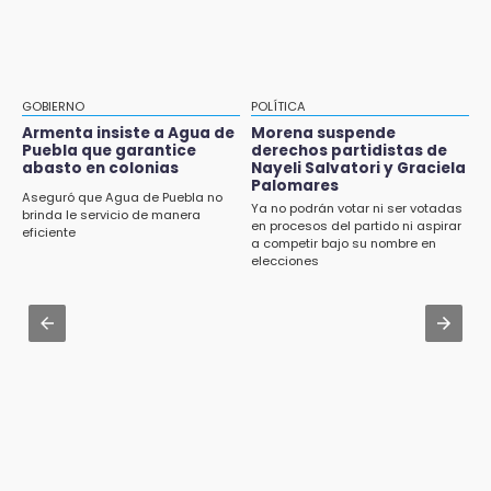
Sheinbaum llega a Puebla para encabezar
Mujeres de Coapan celebran su cultura en la
programas de vivienda y reforestación
Carrera de la Tortilla
9:03
Aug 2 , 10:42
Muere Jorge Messi
Cartonería da vida a la gastronomía en
GOBIERNO
POLÍTICA
desfile de mojigangas de Atlixco 2026
Armenta insiste a Agua de
Morena suspende
8:21
Puebla que garantice
derechos partidistas de
¡México vuelve a los Olímpicos!
abasto en colonias
Nayeli Salvatori y Graciela
Aug 3 , 22:11
Palomares
CDH pide a Palomares y Nay Salvatori no
Aseguró que Agua de Puebla no
Ya no podrán votar ni ser votadas
estigmatizar a adultos mayores
brinda le servicio de manera
en procesos del partido ni aspirar
eficiente
a competir bajo su nombre en
Aug 2 , 12:04
elecciones
Gas LP baja en Puebla, aprovecha el precio
esta semana
Aug 3 , 18:05
Gobierno busca nuevos vuelos para
aeropuerto; 4 de los 12 nuevos peligran