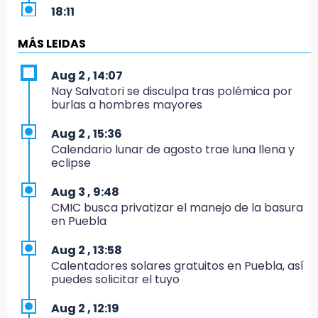
18:11
México hace historia: tricampeón de
Centroamericanos
MÁS LEIDAS
17:24
Aug 2 , 14:07
El Quintalero: la panadería de Izúcar que
Nay Salvatori se disculpa tras polémica por
elabora pan de conejo para Santo Domingo
burlas a hombres mayores
17:20
Aug 2 , 15:36
Conductora se estampa contra vivienda y
Calendario lunar de agosto trae luna llena y
mata a trabajador en Tehuacán
eclipse
17:18
Aug 3 , 9:48
Advierten sanciones por estacionarse en
CMIC busca privatizar el manejo de la basura
avenida de Tlatlauquitepec
en Puebla
17:15
Aug 2 , 13:58
Profeco suspende Cimera Gym Club en
Calentadores solares gratuitos en Puebla, así
Cholula tras detectar cinco irregularidades
puedes solicitar el tuyo
16:51
Aug 2 , 12:19