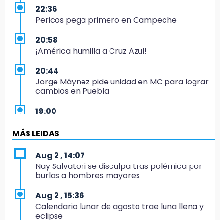
22:36
Pericos pega primero en Campeche
20:58
¡América humilla a Cruz Azul!
20:44
Jorge Máynez pide unidad en MC para lograr
cambios en Puebla
19:00
Puebla corona a sus primeros campeones
nacionales de charrería
MÁS LEIDAS
18:26
Aug 2 , 14:07
Regresa Sheinbaum a Puebla y entrega
Nay Salvatori se disculpa tras polémica por
viviendas: programa avanza 30 %
burlas a hombres mayores
18:11
Aug 2 , 15:36
México hace historia: tricampeón de
Calendario lunar de agosto trae luna llena y
Centroamericanos
eclipse