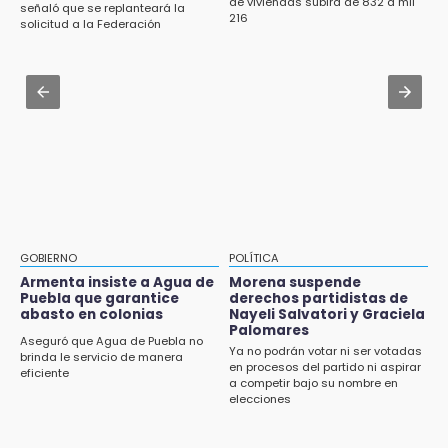
Aug 3 , 18:05
de viviendas subirá de 832 a mil
señaló que se replanteará la
216
Gobierno busca nuevos vuelos para
solicitud a la Federación
aeropuerto; 4 de los 12 nuevos peligran
Aug 2 , 12:04
Gas LP baja en Puebla, aprovecha el precio
esta semana
GOBIERNO
POLÍTICA
Armenta insiste a Agua de
Morena suspende
Puebla que garantice
derechos partidistas de
abasto en colonias
Nayeli Salvatori y Graciela
Palomares
Aseguró que Agua de Puebla no
Ya no podrán votar ni ser votadas
brinda le servicio de manera
en procesos del partido ni aspirar
eficiente
a competir bajo su nombre en
elecciones