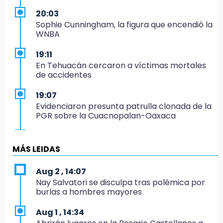
20:03
Sophie Cunningham, la figura que encendió la
WNBA
19:11
En Tehuacán cercaron a víctimas mortales
de accidentes
19:07
Evidenciaron presunta patrulla clonada de la
PGR sobre la Cuacnopalan-Oaxaca
19:04
Directora de Orquesta Symphonia UDLAP
MÁS LEIDAS
dirige agrupaciones de talla internacional
Aug 2 , 14:07
18:14
Nay Salvatori se disculpa tras polémica por
EE. UU. Sub-20 avanza a la final de
burlas a hombres mayores
CONCACAF
Aug 1 , 14:34
17:50