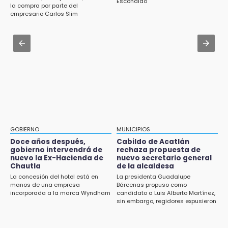
Escondido
accidente en Chiautzingo
la compra por parte del
identificar a hombre hospitalizado
empresario Carlos Slim
Aug 3 , 11:07
14:03
Aprovecha; Volkswagen abre vacantes para
IBERO Puebla abre sus puertas con la
estudiantes con apoyo de 6 mil pesos
primera edición de FLIP
Aug 1 , 11:48
13:59
Huejotzingo tiene nuevo secretario de
Puebla, segundo nacional con tasa más alta
Seguridad Ciudadana: llega otro marino al
de muertes por diabetes
cargo
13:54
Falla convocatoria de inconformes de
GOBIERNO
MUNICIPIOS
Acatlán durante gira de Armenta en Chila
Doce años después,
Cabildo de Acatlán
gobierno intervendrá de
rechaza propuesta de
13:48
nuevo la Ex-Hacienda de
nuevo secretario general
Estado de México llevará su cultura al
Chautla
de la alcaldesa
Festival Cervantino 2026
La concesión del hotel está en
La presidenta Guadalupe
manos de una empresa
Bárcenas propuso como
incorporada a la marca Wyndham
candidato a Luis Alberto Martínez,
13:26
sin embargo, regidores expusieron
Ya instalan más de 2 mil luces para fiestas
su inconformidad ya que fue la
patrias en el Centro Histórico
única propuesta