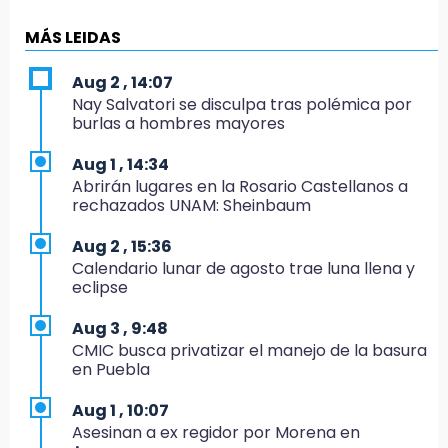
19:04
Directora de Orquesta Symphonia UDLAP
MÁS LEIDAS
dirige agrupaciones de talla internacional
Aug 2 , 14:07
18:14
Nay Salvatori se disculpa tras polémica por
EE. UU. Sub-20 avanza a la final de
burlas a hombres mayores
CONCACAF
Aug 1 , 14:34
17:50
Abrirán lugares en la Rosario Castellanos a
Van 17 denuncias por delitos ambientales,
rechazados UNAM: Sheinbaum
pero no hay detenidos por incendios
Aug 2 , 15:36
17:01
Calendario lunar de agosto trae luna llena y
Vecinos de Atlixco-Metepec denuncian
eclipse
inseguridad en caminos alternos por obra
carretera
Aug 3 , 9:48
CMIC busca privatizar el manejo de la basura
16:52
en Puebla
Vacían negocio de ropa en Tehuacán;
pérdidas superan los 100 mil pesos
Aug 1 , 10:07
Asesinan a ex regidor por Morena en
16:49