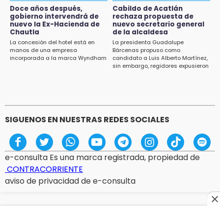
Acatlán durante gira de Armenta en Chila
Doce años después,
Cabildo de Acatlán
gobierno intervendrá de
rechaza propuesta de
13:48
nuevo la Ex-Hacienda de
nuevo secretario general
Estado de México llevará su cultura al
Chautla
de la alcaldesa
Festival Cervantino 2026
La concesión del hotel está en
La presidenta Guadalupe
manos de una empresa
Bárcenas propuso como
incorporada a la marca Wyndham
candidato a Luis Alberto Martínez,
13:26
sin embargo, regidores expusieron
Ya instalan más de 2 mil luces para fiestas
su inconformidad ya que fue la
patrias en el Centro Histórico
única propuesta
12:55
Aranza López, la poblana que tocó la gloria
SIGUENOS EN NUESTRAS REDES SOCIALES
e-consulta Es una marca registrada, propiedad de
CONTRACORRIENTE
aviso de privacidad de e-consulta