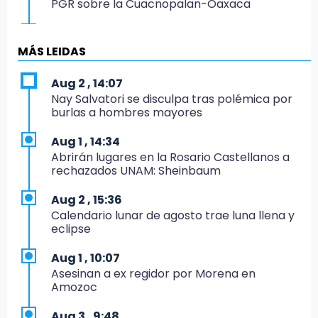
PGR sobre la Cuacnopalan-Oaxaca
19:04
Directora de Orquesta Symphonia UDLAP
MÁS LEIDAS
dirige agrupaciones de talla internacional
Aug 2 , 14:07
18:14
Nay Salvatori se disculpa tras polémica por
EE. UU. Sub-20 avanza a la final de
burlas a hombres mayores
CONCACAF
Aug 1 , 14:34
17:50
Abrirán lugares en la Rosario Castellanos a
Van 17 denuncias por delitos ambientales,
rechazados UNAM: Sheinbaum
pero no hay detenidos por incendios
Aug 2 , 15:36
17:01
Calendario lunar de agosto trae luna llena y
Vecinos de Atlixco-Metepec denuncian
eclipse
inseguridad en caminos alternos por obra
carretera
Aug 1 , 10:07
Asesinan a ex regidor por Morena en
16:52
Amozoc
Vacían negocio de ropa en Tehuacán;
pérdidas superan los 100 mil pesos
Aug 3 , 9:48