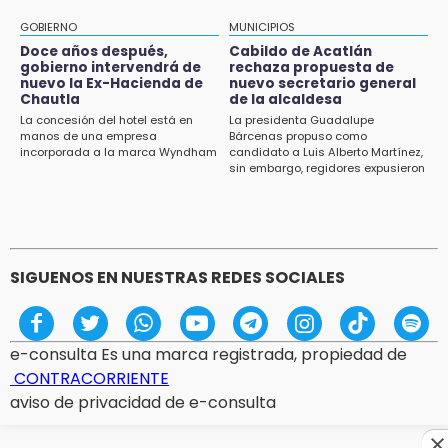
Falla convocatoria de inconformes de
GOBIERNO
MUNICIPIOS
Acatlán durante gira de Armenta en Chila
Doce años después,
Cabildo de Acatlán
gobierno intervendrá de
rechaza propuesta de
13:48
nuevo la Ex-Hacienda de
nuevo secretario general
Estado de México llevará su cultura al
Chautla
de la alcaldesa
Festival Cervantino 2026
La concesión del hotel está en
La presidenta Guadalupe
manos de una empresa
Bárcenas propuso como
incorporada a la marca Wyndham
candidato a Luis Alberto Martínez,
13:26
sin embargo, regidores expusieron
Ya instalan más de 2 mil luces para fiestas
su inconformidad ya que fue la
patrias en el Centro Histórico
única propuesta
12:55
Aranza López, la poblana que tocó la gloria
SIGUENOS EN NUESTRAS REDES SOCIALES
e-consulta Es una marca registrada, propiedad de
CONTRACORRIENTE
aviso de privacidad de e-consulta