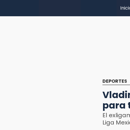
Inici
DEPORTES
Vladi
para 
El exliga
Liga Mex