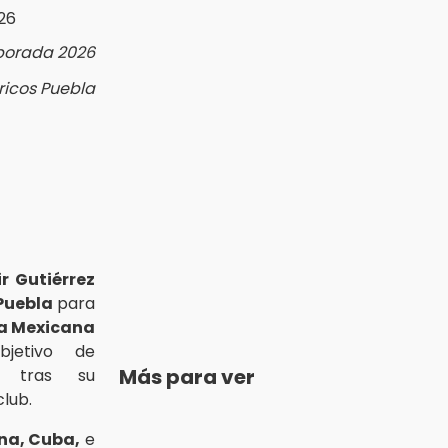
mporada 2026
ericos Puebla
r Gutiérrez
 Puebla
para
a Mexicana
jetivo de
Más para ver
n tras su
lub.
na, Cuba,
e