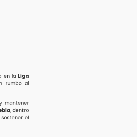
o en la
Liga
ón rumbo al
r y mantener
ebla
, dentro
 sostener el