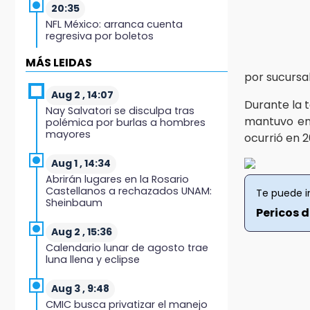
20:35
NFL México: arranca cuenta
regresiva por boletos
MÁS LEIDAS
20:03
por sucursal
Sophie Cunningham, la figura que
encendió la WNBA
Aug 2 , 14:07
Durante la 
Nay Salvatori se disculpa tras
mantuvo en 
19:11
polémica por burlas a hombres
mayores
ocurrió en 2
En Tehuacán cercaron a víctimas
mortales de accidentes
Aug 1 , 14:34
19:07
Abrirán lugares en la Rosario
Castellanos a rechazados UNAM:
Te puede i
Evidenciaron presunta patrulla
Sheinbaum
clonada de la PGR sobre la
Pericos 
Cuacnopalan-Oaxaca
Aug 2 , 15:36
19:04
Calendario lunar de agosto trae
luna llena y eclipse
Directora de Orquesta Symphonia
UDLAP dirige agrupaciones de talla
internacional
Aug 3 , 9:48
CMIC busca privatizar el manejo