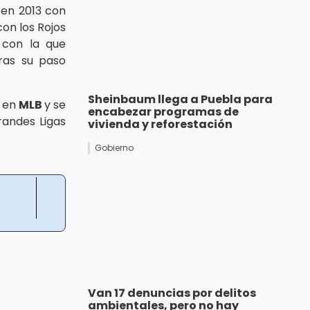
l en 2013 con
con los Rojos
n con la que
ras su paso
Sheinbaum llega a Puebla para
o en
MLB
y se
encabezar programas de
randes Ligas
vivienda y reforestación
Gobierno
Van 17 denuncias por delitos
ambientales, pero no hay